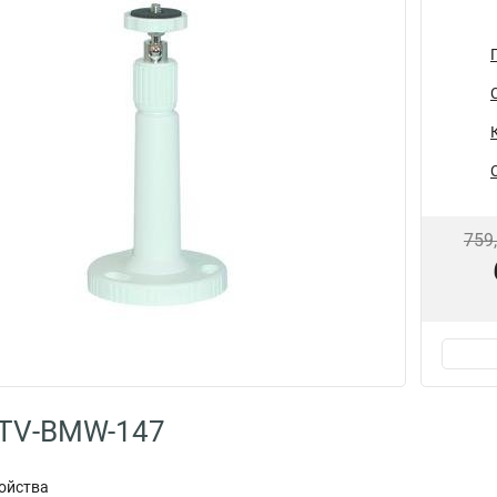
759
LTV-BMW-147
ойства