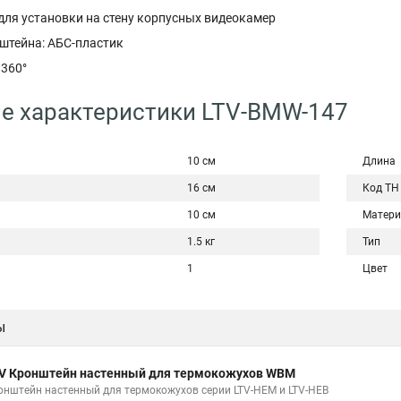
для установки на стену корпусных видеокамер
штейна: АБС-пластик
 360°
е характеристики LTV-BMW-147
10 см
Длина
16 см
Код ТН
10 см
Матери
1.5 кг
Тип
1
Цвет
ы
V Кронштейн настенный для термокожухов WBM
онштейн настенный для термокожухов серии LTV-HEM и LTV-HEB