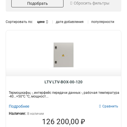
Сбросить фильтры
Подобрать
8xRJ-45
4-х
1
1
4xRJ-45
8-ми
1
1
2xSFPuplink
2
Сортировать по:
цене
дате добавления
популярности
PoE
2
LTV LTV-BOX-00-120
Термошкафы, -, интерфейс передачи данных -, рабочая температура
-40...+50°C °C, мощност...
Подробнее
Сравнить
Наличие:
В наличии
126 200,00 ₽