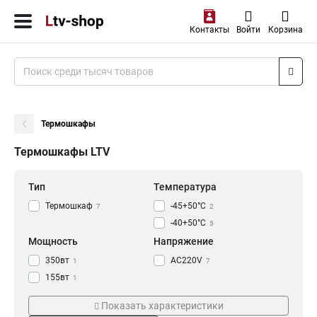
Контакты
Войти
Корзина
Термошкафы
Термошкафы LTV
Тип
Температура
Термошкаф
-45+50°C
7
2
-40+50°C
5
Мощность
Напряжение
350вт
AC220V
1
7
155вт
1
300вт
5
Показать характеристики
Интерфейс
Кол-во портов