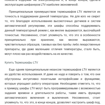
понизить издержки на электроэнергию и, в конце концов, сделать
эксплуатацию шифанеров LTV наиболее экономичной.
Принципиальным преимуществом термошкафов LTV является их
точность в поддержании данной температуры. Не для кого не секрет
то, что благодаря использованию высокоточных датчиков и систем
автоматической регулировки, эти шкафы способны поддерживать
данный температурный режим с, как многие выражаются, высочайшей
точностью. Несомненно, стоит упомянуть то, что это в особенности
принципиально при хранении, как многие выражаются,
чувствительных образцов, таковых как био пробы либо лекарственные
препараты, где даже маленькие отличия температуры, стало быть,
могут плохо как раз воздействовать на их качество.
Купить Термошкафы LTV
Еще одним принципиальным нюансом термошкафов LTV является
их удобство использования. И даже не надо и говорить о том, что они
обустроены интуитивно понятными интерфейсами и функциями,
которые упрощают работу операторам. Необходимо отметить то, что
к примеру, шкафы LTV могут быть программируемыми с возможностью
задания времени и длительности работы, также иметь функцию
автоматического включения и выключения. Несомненно, стоит
упомянуть то, что это, в конце концов, дозволяет настроить шкаф под,