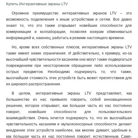
Купить Интерактивные экраны LTV
Огромное преимущество интерактивных экранов LTV – это
возможность подключения к иным устройствам и сетям. Все давно
знают то, что это также открывает новейшие способности для
коммуникации и коллаборации, позволяя юзерам обмениваться
информацией и, наконец, работать в режиме настоящего времени.
Но, кроме всех собственных плюсов, интерактивные экраны LTV
также имеют некие ограничения. И действительно, к примеру, из-за
высочайшей чувствительности касаниям они могут также подвергаться
повреждениям при неосторожном обращении либо использовании
острых предметов. Необходимо подчеркнуть то, что также,
высочайшая стоимость этих устройств быть может препятствием для
их широкого распространения.
В целом, интерактивные экраны LTV представляют, как
большинство из нас привыкло говорить, собой инновационное
решение, которое открывает, как большая часть из нас постоянно
говорит, новейшие способности для пользовательского
взаимодействия. Очень хочется подчеркнуть то, что их высочайшая
чувствительность касаниям и мультисенсорные способности делают
внедрение этих устройств наиболее, как многие думают, удобным и,
как большая часть из нас постоянно говорит, естественным. Само-