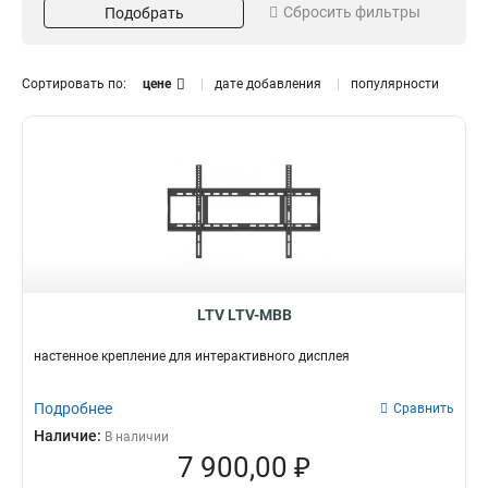
Сбросить фильтры
Подобрать
360
100-240
1
3
208
2
Интерфейс
Тип крепления
Сортировать по:
цене
дате добавления
популярности
IN(4K)
VESA
3
3
1xAV
3
1xYPbPr
3
1xLAN
3
2xHDMI
3
1xTOUCH
Дюймы
3
1хRS232
3
75
1
2xUSB
3
86
1
LTV LTV-MBB
1хHDMI
3
65
1
1xVGA
3
настенное крепление для интерактивного дисплея
1xAUDIO
3
Подробнее
Сравнить
Наличие:
В наличии
7 900,00 ₽