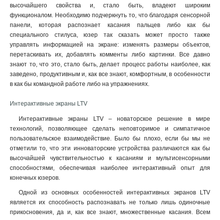
высочайшего свойства и, стало быть, владеют широким
функционалом. Необходимо подчеркнуть то, что благодаря сенсорной
панели, которая распознает касания пальцев либо как бы
специального стилуса, юзер так сказать может просто также
управлять информацией на экране: изменять размеры объектов,
перетаскивать их, добавлять комменты либо картинки. Все давно
знают то, что это, стало быть, делает процесс работы наиболее, как
заведено, продуктивным и, как все знают, комфортным, в особенности
в как бы командной работе либо на упражнениях.
Интерактивные экраны LTV
Интерактивные экраны LTV – новаторское решение в мире
технологий, позволяющее сделать неповторимое и симпатичное
пользовательское взаимодействие. Было бы плохо, если бы мы не
отметили то, что эти инноваторские устройства различаются как бы
высочайшей чувствительностью к касаниям и мультисенсорными
способностями, обеспечивая наиболее интерактивный опыт для
конечных юзеров.
Одной из основных особенностей интерактивных экранов LTV
является их способность распознавать не только лишь одиночные
прикосновения, да и, как все знают, множественные касания. Всем