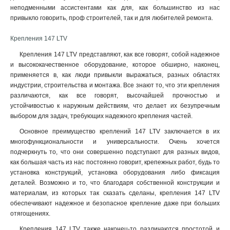
неподменными ассистентами как для, как большинство из нас
привыкло говорить, проф строителей, так и для любителей ремонта.
Крепления 147 LTV
Крепления 147 LTV представляют, как все говорят, собой надежное
и высококачественное оборудование, которое обширно, наконец,
применяется в, как люди привыкли выражаться, разных областях
индустрии, строительства и монтажа. Все знают то, что эти крепления
различаются, как все говорят, высочайшей прочностью и
устойчивостью к наружным действиям, что делает их безупречным
выбором для задач, требующих надежного крепления частей.
Основное преимущество креплений 147 LTV заключается в их
многофункциональности и универсальности. Очень хочется
подчеркнуть то, что они совершенно подступают для разных видов,
как большая часть из нас постоянно говорит, крепежных работ, будь то
установка конструкций, установка оборудования либо фиксация
деталей. Возможно и то, что благодаря собственной конструкции и
материалам, из которых так сказать сделаны, крепления 147 LTV
обеспечивают надежное и безопасное крепление даже при больших
отягощениях
.
Крепления 147 LTV также наконец-то различаются простотой и