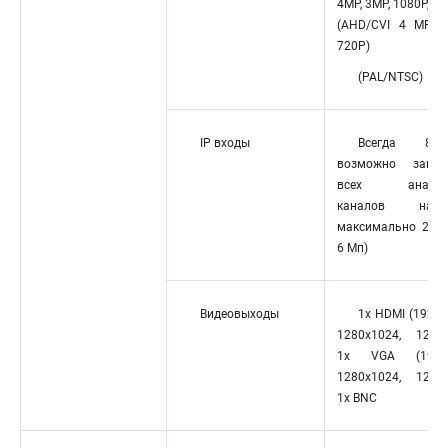
4MP, 3МP, 1080Р, 72
(AHD/CVI 4 МP, 1
720Р)
(PAL/NTSC)
IP входы
Всегда 8x
возможно замещ
всех аналог
каналов на 
максимально 24хI
6 Мп)
Видеовыходы
1х HDMI (1920x
1280х1024, 1280х
1х VGA (1920x
1280х1024, 1280х
1x BNC