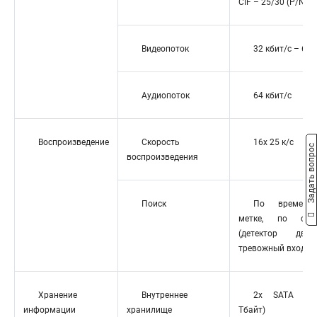
CIF – 25/30 (P/N) к/
Видеопоток
32 кбит/с – 6 М
Аудиопоток
64 кбит/с
Воспроизведение
Скорость
16x 25 к/с
Задать вопрос
воспроизведения
Поиск
По времени
метке, по соб
(детектор движе
тревожный вход)
Хранение
Внутреннее
2х SATA (д
информации
хранилище
Тбайт)