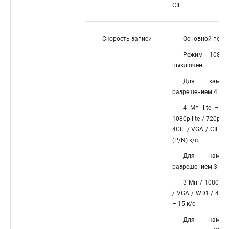
CIF
Скорость записи
Основной поток
Режим 1080p 
выключен:
Для каме
разрешением 4 Мп:
4 Mп lite – 15
1080p lite / 720p /
4CIF / VGA / CIF – 
(P/N) к/с.
Для каме
разрешением 3 Мп:
3 Мп / 1080p /
/ VGA / WD1 / 4CIF 
– 15 к/с.
Для каме