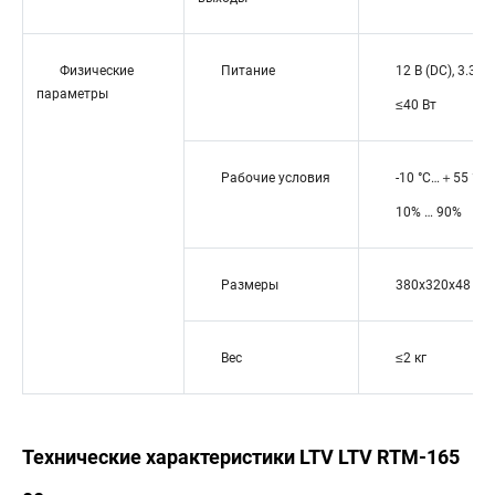
Физические
Питание
12 В (DC), 3.3А;
параметры
≤40 Вт
Рабочие условия
-10 °С…＋55 °С;
10% … 90%
Размеры
380х320х48 мм
Вес
≤2 кг
Технические характеристики LTV LTV RTM-165