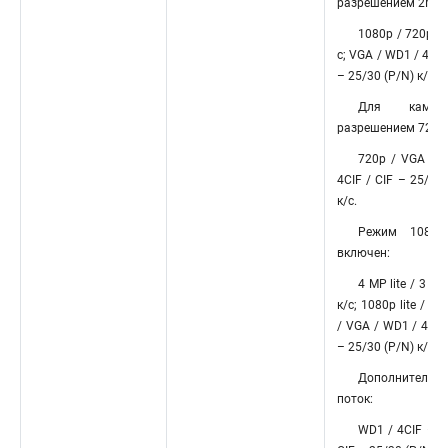
разрешением 2Мп:
1080p / 720p – 
с; VGA / WD1 / 4CIF
– 25/30 (P/N) к/с.
Для каме
разрешением 720p
720p / VGA / 
4CIF / CIF – 25/30 
к/с.
Режим 1080p 
включен:
4 MP lite / 3 M
к/с; 1080p lite / 720
/ VGA / WD1 / 4CIF 
– 25/30 (P/N) к/с.
Дополнительн
поток:
WD1 / 4CIF – 12