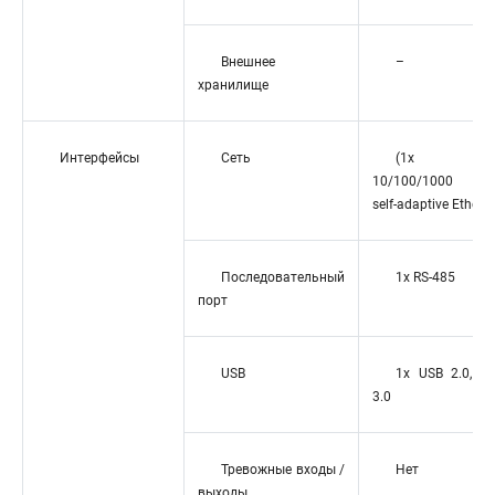
Внешнее
–
хранилище
Интерфейсы
Сеть
(1x RJ-
10/100/1000 Мб
self-adaptive Ethern
Последовательный
1х RS-485
порт
USB
1х USB 2.0, 1
3.0
Тревожные входы /
Нет
выходы