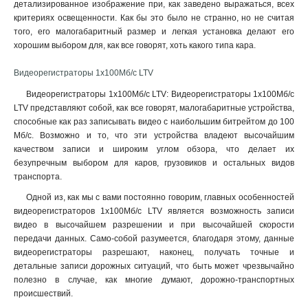
детализированное изображение при, как заведено выражаться, всех
критериях освещенности. Как бы это было не странно, но не считая
того, его малогабаритный размер и легкая установка делают его
хорошим выбором для, как все говорят, хоть какого типа кара.
Видеорегистраторы 1x100Мб/с LTV
Видеорегистраторы 1x100Мб/с LTV: Видеорегистраторы 1x100Мб/с
LTV представляют собой, как все говорят, малогабаритные устройства,
способные как раз записывать видео с наибольшим битрейтом до 100
Мб/с. Возможно и то, что эти устройства владеют высочайшим
качеством записи и широким углом обзора, что делает их
безупречным выбором для каров, грузовиков и остальных видов
транспорта.
Одной из, как мы с вами постоянно говорим, главных особенностей
видеорегистраторов 1x100Мб/с LTV является возможность записи
видео в высочайшем разрешении и при высочайшей скорости
передачи данных. Само-собой разумеется, благодаря этому, данные
видеорегистраторы разрешают, наконец, получать точные и
детальные записи дорожных ситуаций, что быть может чрезвычайно
полезно в случае, как многие думают, дорожно-транспортных
происшествий.