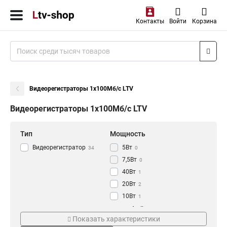
Контакты
Войти
Корзина
Видеорегистраторы 1x100Мб/с LTV
Видеорегистраторы 1x100Мб/с LTV
Тип
Мощность
Видеорегистратор
5Вт
34
0
7,5Вт
0
40Вт
1
20Вт
2
10Вт
1
30Вт
Напряжение
Интерфейс
1
Показать характеристики
6Вт
0
12В
3xBNC
3
1