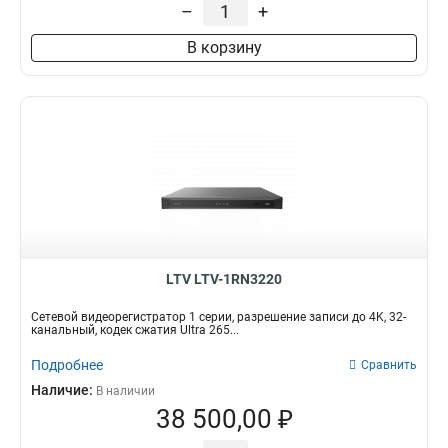
1xRJ45
–
+
18
2xUSB
22
В корзину
SATA
28
LTV LTV-1RN3220
Сетевой видеорегистратор 1 серии, разрешение записи до 4K, 32-
канальный, кодек сжатия Ultra 265...
Подробнее
Сравнить
Наличие:
В наличии
38 500,00 ₽