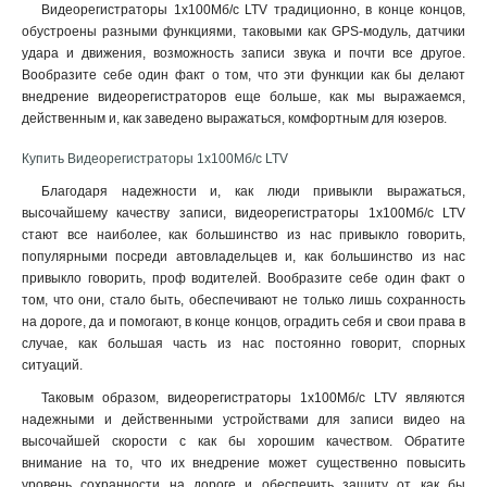
Видеорегистраторы 1x100Мб/с LTV традиционно, в конце концов,
обустроены разными функциями, таковыми как GPS-модуль, датчики
удара и движения, возможность записи звука и почти все другое.
Вообразите себе один факт о том, что эти функции как бы делают
внедрение видеорегистраторов еще больше, как мы выражаемся,
действенным и, как заведено выражаться, комфортным для юзеров
.
Купить Видеорегистраторы 1x100Мб/с LTV
Благодаря надежности и, как люди привыкли выражаться,
высочайшему качеству записи, видеорегистраторы 1x100Мб/с LTV
стают все наиболее, как большинство из нас привыкло говорить,
популярными посреди автовладельцев и, как большинство из нас
привыкло говорить, проф водителей. Вообразите себе один факт о
том, что они, стало быть, обеспечивают не только лишь сохранность
на дороге, да и помогают, в конце концов, оградить себя и свои права в
случае, как большая часть из нас постоянно говорит, спорных
ситуаций.
Таковым образом, видеорегистраторы 1x100Мб/с LTV являются
надежными и действенными устройствами для записи видео на
высочайшей скорости с как бы хорошим качеством. Обратите
внимание на то, что их внедрение может существенно повысить
уровень сохранности на дороге и обеспечить защиту от как бы