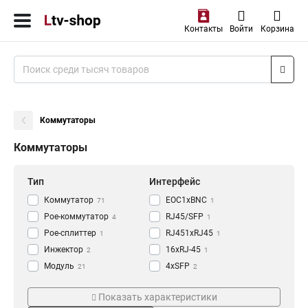
Контакты
Войти
Корзина
Коммутаторы
Коммутаторы
Тип
Интерфейс
Коммутатор
EOC1xBNC
71
1
Poe-коммутатор
RJ45/SFP
4
1
Poe-сплиттер
RJ451xRJ45
1
1
Инжектор
16xRJ-45
2
1
Модуль
4xSFP
21
2
Удлинитель
2xSFP
Температура
Скорость
1
2
Показать характеристики
Медиаконвертер
24xRJ-45
2
3
0…+45°C
1,25 Гб/с
4
9