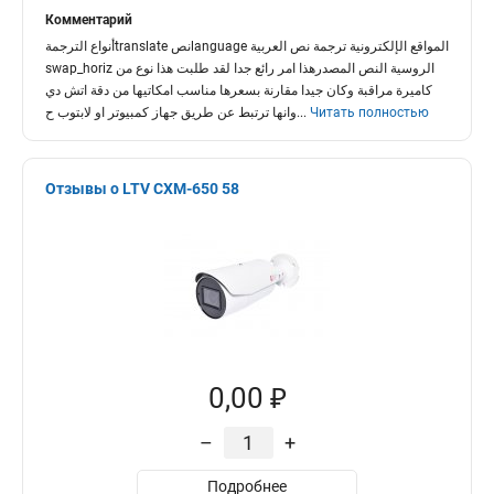
Комментарий
أنواع الترجمةtranslate نصlanguage المواقع الإلكترونية ترجمة نص العربية
swap_horiz الروسية النص المصدرهذا امر رائع جدا لقد طلبت هذا نوع من
كاميرة مراقبة وكان جيدا مقارنة بسعرها مناسب امكاتيها من دقة اتش دي
وانها ترتبط عن طريق جهاز كمبيوتر او لابتوب ح
...
Читать полностью
Отзывы о LTV CXM-650 58
0,00 ₽
–
+
Подробнее