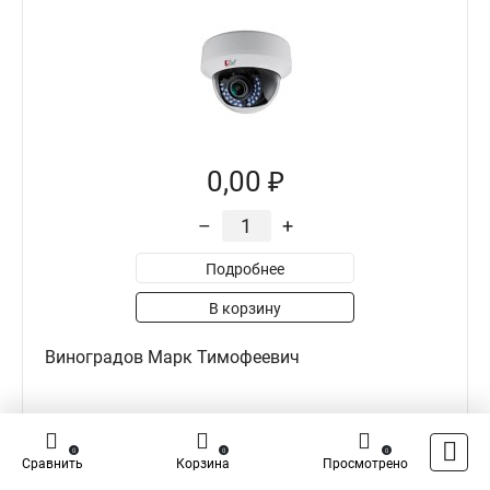
0,00 ₽
–
+
Подробнее
В корзину
Виноградов Марк Тимофеевич
0
0
0
0
0
Достоинства
Сравнить
Корзина
Просмотрено
Цена, качество сборки, качество картинки, простота установки