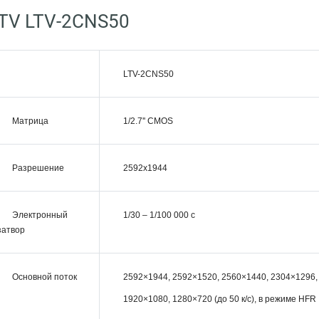
TV LTV-2CNS50
LTV-2CNS50
Матрица
1/2.7'' CMOS
Разрешение
2592x1944
Электронный
1/30 – 1/100 000 c
затвор
Основной поток
2592×1944, 2592×1520, 2560×1440, 2304×1296, 
1920×1080, 1280×720 (до 50 к/с), в режиме HFR