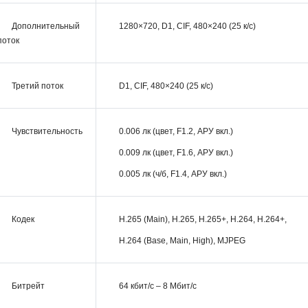
Дополнительный
1280×720, D1, CIF, 480×240 (25 к/с)
поток
Третий поток
D1, CIF, 480×240 (25 к/с)
Чувствительность
0.006 лк (цвет, F1.2, АРУ вкл.)
0.009 лк (цвет, F1.6, АРУ вкл.)
0.005 лк (ч/б, F1.4, АРУ вкл.)
Кодек
H.265 (Main), H.265, H.265+, H.264, H.264+,
H.264 (Base, Main, High), MJPEG
Битрейт
64 кбит/с – 8 Мбит/с