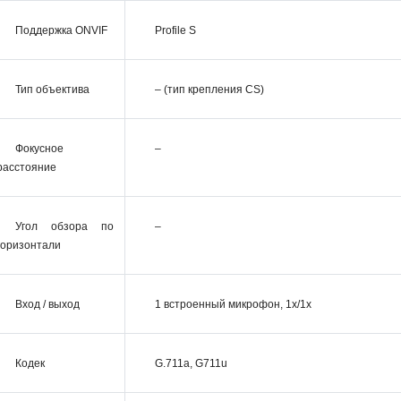
Поддержка ONVIF
Profile S
Тип объектива
– (тип крепления CS)
Фокусное
–
расстояние
Угол обзора по
–
горизонтали
Вход / выход
1 встроенный микрофон, 1x/1x
Кодек
G.711a, G711u