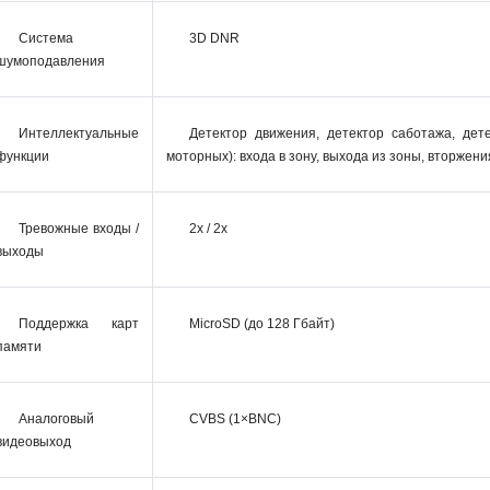
Система
3D DNR
шумоподавления
Интеллектуальные
Детектор движения, детектор саботажа, дет
функции
моторных): входа в зону, выхода из зоны, вторжен
Тревожные входы /
2x / 2x
выходы
Поддержка карт
MicroSD (до 128 Гбайт)
памяти
Аналоговый
CVBS (1×BNC)
видеовыход