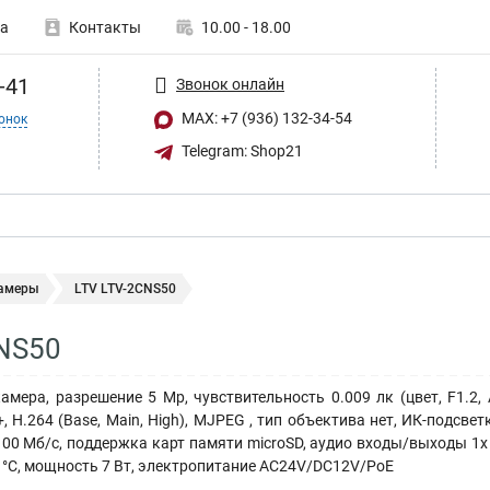
а
Контакты
10.00 - 18.00
-41
Звонок онлайн
MAX: +7 (936) 132-34-54
онок
Telegram: Shop21
амеры
LTV LTV-2CNS50
NS50
амера, разрешение 5 Mp, чувствительность 0.009 лк (цвет, F1.2, 
+, H.264 (Base, Main, High), MJPEG , тип объектива нет, ИК-подсв
00 Мб/с, поддержка карт памяти microSD, аудио входы/выходы 1x 
 °C, мощность 7 Вт, электропитание AC24V/DC12V/PoE