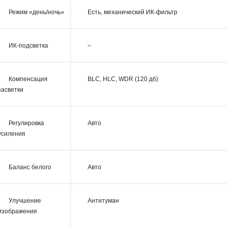
Режим «день/ночь»
Есть, механический ИК-фильтр
ИК-подсветка
–
Компенсация
BLC, HLC, WDR (120 дб)
засветки
Регулировка
Авто
усиления
Баланс белого
Авто
Улучшение
Антитуман
изображения