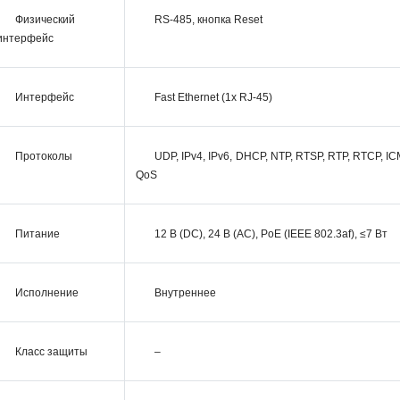
Физический
RS-485, кнопка Reset
интерфейс
Интерфейс
Fast Ethernet (1x RJ-45)
Протоколы
UDP, IPv4, IPv6, DHCP, NTP, RTSP, RTP, RTCP, I
QoS
Питание
12 В (DC), 24 В (AC), PoE (IEEE 802.3af), ≤7 Вт
Исполнение
Внутреннее
Класс защиты
–