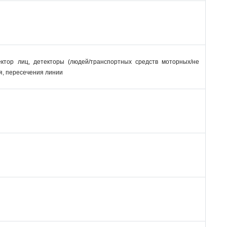
ектор лиц, детекторы (людей/транспортных средств моторных/не
ия, пересечения линии