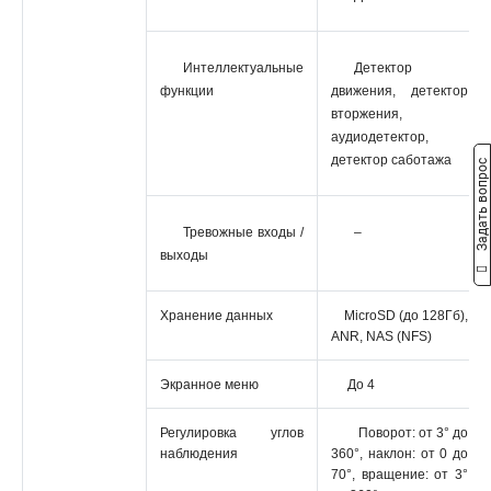
Интеллектуальные
Детектор
функции
движения, детектор
вторжения,
аудиодетектор,
детектор саботажа
Задать вопрос
Тревожные входы /
–
выходы
Хранение данных
MicroSD (до 128Гб),
ANR, NAS (NFS)
Экранное меню
До 4
Регулировка углов
Поворот: от 3° до
наблюдения
360°, наклон: от 0 до
70°, вращение: от 3°