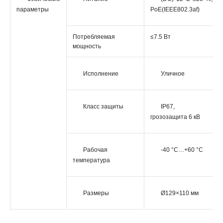
параметры
PoE(IEEE802.3af)
Потребляемая
≤7.5 Вт
мощность
Исполнение
Уличное
Класс защиты
IP67,
грозозащита 6 кВ
Рабочая
-40 °C…+60 °C
температура
Размеры
Ø129×110 мм