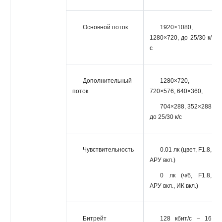
Основной поток
1920×1080,
1280×720, до 25/30 к/
с
Дополнительный
1280×720,
поток
720×576, 640×360,
704×288, 352×288
до 25/30 к/с
Чувствительность
0.01 лк (цвет, F1.8,
АРУ вкл.)
0 лк (ч/б, F1.8,
АРУ вкл., ИК вкл.)
Битрейт
128 кбит/с – 16