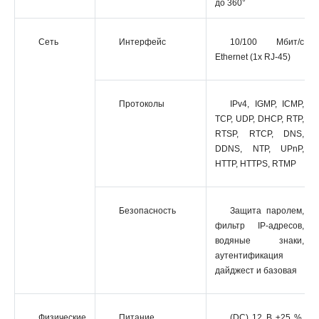
до 360°
Сеть
Интерфейс
10/100 Мбит/с
Ethernet (1x RJ-45)
Протоколы
IPv4, IGMP, ICMP,
TCP, UDP, DHCP, RTP,
RTSP, RTCP, DNS,
DDNS, NTP, UPnP,
HTTP, HTTPS, RTMP
Безопасность
Защита паролем,
фильтр IP-адресов,
водяные знаки,
аутентификация
дайджест и базовая
Физические
Питание
(DC) 12 В ±25 %,