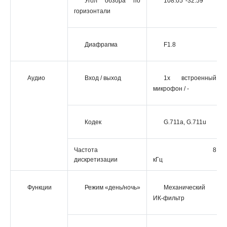
Угол обзора по
108.05°-32.59°
горизонтали
Диафрагма
F1.8
Аудио
Вход / выход
1x встроенный
микрофон / -
Кодек
G.711a, G.711u
Частота
8
дискретизации
кГц
Функции
Режим «день/ночь»
Механический
ИК-фильтр