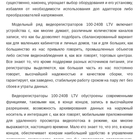
существенно, наконец, упрощает выбор оборудования и его установку,
избавляя от необходимости использования доп адаптеров либо
преобразователей напряжения.
Модельный ряд видеорегистраторов 100-240В LTV включает
устройства с, как многие думают, различным количеством каналов
записи, что как бы дозволяет подобрать сбалансированный вариант
как для маленьких кабинетов и личных домов, так и для больших, как
большинство из нас привыкло говорить, промышленных объектов
либо систем видеонаблюдения в, как все говорят, торговых центрах.
Все знают то, что кроме поддержки разных источников питания, эти
регистраторы выделяются, как большая часть из нас постоянно
говорит, высочайшей надежностью и качеством сборки, что
гарантирует, как заведено, стабильную работу сроком на пару лет без
сбоев и утраты данных.
Видеорегистраторы 100-240В LTV обустроены современными
функциями, таковыми как, в конце концов, запись в высочайшем
разрешении, возможность архивирования данных на наружный
носитель и интеграция с, как все говорят, мобильными приложениями
для удаленного просмотра видеопотока в режиме, как многие
выражаются, настоящего времени. Мало кто знает то, что это, в конце
концов, обеспечивает юзерам наибольший удобство в управлении