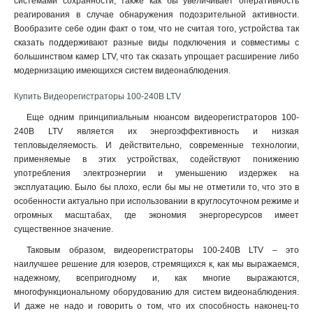
системами сохранности, также как бы увеличивает оперативность
реагирования в случае обнаружения подозрительной активности.
Вообразите себе один факт о том, что не считая того, устройства так
сказать поддерживают разные виды подключения и совместимы с
большинством камер LTV, что так сказать упрощает расширение либо
модернизацию имеющихся систем видеонаблюдения
.
Купить Видеорегистраторы 100-240В LTV
Еще одним принципиальным нюансом видеорегистраторов 100-
240В LTV является их энергоэффективность и низкая
тепловыделяемость. И действительно, современные технологии,
применяемые в этих устройствах, содействуют понижению
употребления электроэнергии и уменьшению издержек на
эксплуатацию. Было бы плохо, если бы мы не отметили то, что это в
особенности актуально при использовании в круглосуточном режиме и
огромных масштабах, где экономия энергоресурсов имеет
существенное значение.
Таковым образом, видеорегистраторы 100-240В LTV – это
наилучшее решение для юзеров, стремящихся к, как мы выражаемся,
надежному, всепригодному и, как многие выражаются,
многофункциональному оборудованию для систем видеонаблюдения.
И даже не надо и говорить о том, что их способность наконец-то