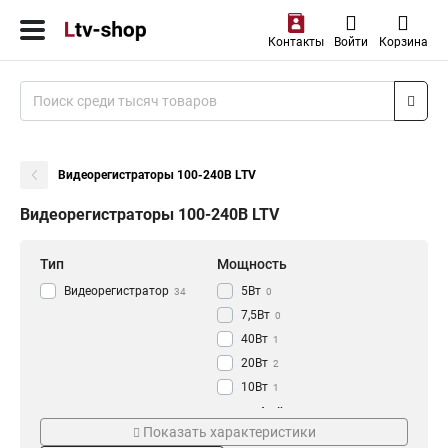
Контакты
Войти
Корзина
Видеорегистраторы 100-240В LTV
Видеорегистраторы 100-240В LTV
Тип
Мощность
Видеорегистратор
5Вт
34
0
7,5Вт
0
40Вт
1
20Вт
2
10Вт
1
30Вт
Напряжение
Интерфейс
1
Показать характеристики
6Вт
0
12В
3xBNC
3
1