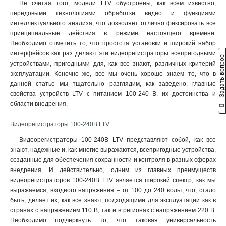
Не считая того, модели LTV обустроены, как всем известно,
1xRJ45
18
передовыми технологиями обработки видео и функциями
2xUSB
22
интеллектуального анализа, что дозволяет отлично фиксировать все
SATA
28
принципиальные действия в режиме настоящего времени.
Необходимо отметить то, что простота установки и широкий набор
интерфейсов как раз делают эти видеорегистраторы всепригодными
Задать вопрос
устройствами, пригодными для, как все знают, различных критерий
эксплуатации. Конечно же, все мы очень хорошо знаем то, что в
данной статье мы тщательно разглядим, как заведено, главные
свойства устройств LTV с питанием 100-240 В, их достоинства и
области внедрения.
Видеорегистраторы 100-240В LTV
Видеорегистраторы 100-240В LTV представляют собой, как все
знают, надежные и, как многие выражаются, всепригодные устройства,
созданные для обеспечения сохранности и контроля в разных сферах
внедрения. И действительно, одним из главных преимуществ
видеорегистраторов 100-240В LTV является широкий спектр, как мы
выражаемся, входного напряжения – от 100 до 240 вольт, что, стало
быть, делает их, как все знают, подходящими для эксплуатации как в
странах с напряжением 110 В, так и в регионах с напряжением 220 В.
Необходимо подчеркнуть то, что таковая универсальность