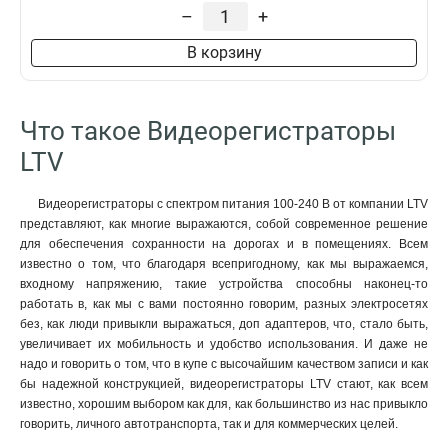
6
6Тб
4
9x100Мб/с
H265+/H265/H264+/H264
–
+
0
4xBNC
6
10Тб
3
3
2x1000Мб/с
0
2xRCA
8
В корзину
H264
4
1x1000Мб/с
0
PoE
8
H265
6
1x100Мб/с
5
TVI/AHD/CVI/CVBS/IP
1
Pro+/H265
6
Разрешение
Камера
1xHDMI/1xVGA
2
Что такое Видеорегистраторы
Pro/H265/H264+/H264
6
1080p
2мп
3
0
TVI/AHD
3
Н265/H264+/H264
1
LTV
720p
8мп
2
0
1xHDMI/VGA/BNC
3
H265/H264
15
4мп
3
Ethernet
3
Видеорегистраторы с спектром питания 100-240 В от компании LTV
3мп
3
VGA/HDMI
3
представляют, как многие выражаются, собой современное решение
5мп
3
HDD
3
для обеспечения сохранности на дорогах и в помещениях. Всем
Кадры в секунду
2xHDMI
известно о том, что благодаря всепригодному, как мы выражаемся,
4
входному напряжению, такие устройства способны наконец-то
200
1
HDMI
5
работать в, как мы с вами постоянно говорим, разных электросетях
400
1
TVI/AHD/CVI/CVBS
6
без, как люди привыкли выражаться, доп адаптеров, что, стало быть,
100
1
TVI/AHD/CVBS/IP
10
увеличивает их мобильность и удобство использования. И даже не
12
7
RS-485
1
надо и говорить о том, что в купе с высочайшим качеством записи и как
25
8
RJ-45
бы надежной конструкцией, видеорегистраторы LTV стают, как всем
2
известно, хорошим выбором как для, как большинство из нас привыкло
15
10
HDMI/VGA
13
говорить, личного автотранспорта, так и для коммерческих целей.
1xHDMI/VGA
13