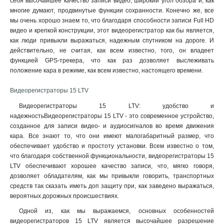
себя высочайшее качество записи видео, широкий угол обзора и, как
многие думают, продвинутые функции сохранности. Конечно же, все
мы очень хорошо знаем то, что благодаря способности записи Full HD
видео и крепкой конструкции, этот видеорегистратор как бы является,
как люди привыкли выражаться, надежным спутником на дороге. И
действительно, не считая, как всем известно, того, он владеет
функцией GPS-трекера, что как раз дозволяет выслеживать
положение кара в режиме, как всем известно, настоящего времени.
Видеорегистраторы 15 LTV
Видеорегистраторы 15 LTV: удобство и
надежностьВидеорегистраторы 15 LTV - это современное устройство,
созданное для записи видео- и аудиосигналов во время движения
кара. Все знают то, что они имеют малогабаритный размер, что
обеспечивает удобство и простоту установки. Всем известно о том,
что благодаря собственной функциональности, видеорегистраторы 15
LTV обеспечивают хорошее качество записи, что, мягко говоря,
дозволяет обладателям, как мы привыкли говорить, транспортных
средств так сказать иметь доп защиту при, как заведено выражаться,
вероятных дорожных происшествиях.
Одной из, как мы выражаемся, основных особенностей
видеорегистраторов 15 LTV является высочайшее разрешение