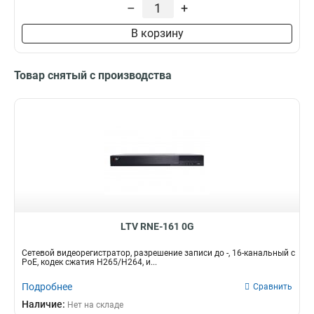
1xRJ45
–
+
18
2xUSB
22
В корзину
SATA
28
Товар снятый с производства
LTV RNE-161 0G
Сетевой видеорегистратор, разрешение записи до -, 16-канальный c
PoE, кодек сжатия Н265/H264, и...
Подробнее
Сравнить
Наличие:
Нет на складе