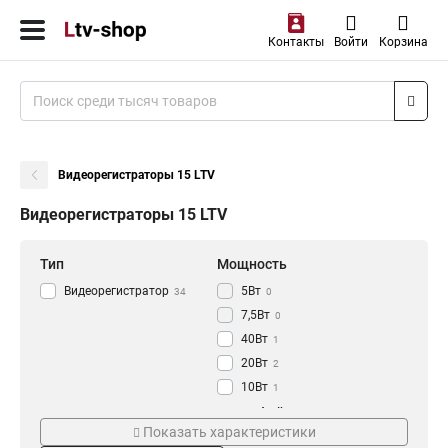
Контакты
Войти
Корзина
Видеорегистраторы 15 LTV
Видеорегистраторы 15 LTV
Тип
Мощность
Видеорегистратор
5Вт
34
0
7,5Вт
0
40Вт
1
20Вт
2
10Вт
1
30Вт
Напряжение
Интерфейс
1
Показать характеристики
6Вт
0
12В
3xBNC
3
1