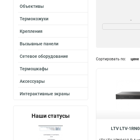
Объективы
Термокожухи
Номинальный то
3,3А
1
Крепления
4А
1
Вызывные панели
17А
3
1А
4
Сетевое оборудование
Сортировать по:
цене
2А
8
Разрешение
Термошкафы
1080p
3
Аксессуары
720p
2
Интерактивные экраны
Наши статусы
LTV LTV-1RN0