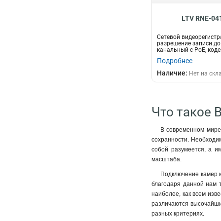
LTV RNE-04
Сетевой видеорегистр
разрешение записи до -
канальный c PoE, код
Н265/H264, ин...
Подробнее
Наличие:
Нет на скл
Что такое 
В современном мире 
сохранности. Необходи
собой разумеется, а и
масштаба.
Подключение камер к 
благодаря данной нам т
наиболее, как всем изве
различаются высочайши
разных критериях.