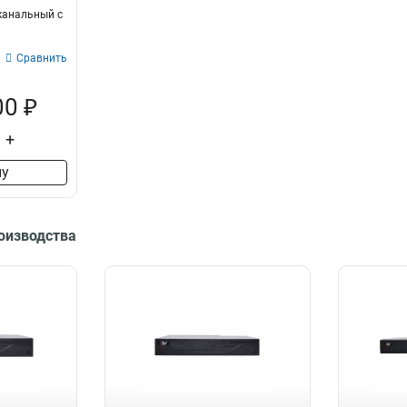
-канальный c
Сравнить
00 ₽
+
ну
роизводства