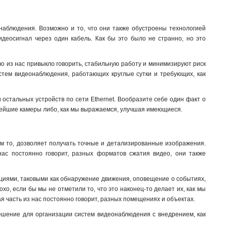
аблюдения. Возможно и то, что они также обустроены технологией
видеосигнал через один кабель. Как бы это было не странно, но это
о из нас привыкло говорить, стабильную работу и минимизируют риск
истем видеонаблюдения, работающих круглые сутки и требующих, как
стальных устройств по сети Ethernet. Вообразите себе один факт о
овейшие камеры либо, как мы выражаемся, улучшая имеющиеся
.
м то, дозволяет получать точные и детализированные изображения.
нас постоянно говорит, разных форматов сжатия видео, они также
нкциями, таковыми как обнаружение движения, оповещение о событиях,
хо, если бы мы не отметили то, что это наконец-то делает их, как мы
я часть из нас постоянно говорит, разных помещениях и объектах.
шение для организации систем видеонаблюдения с внедрением, как