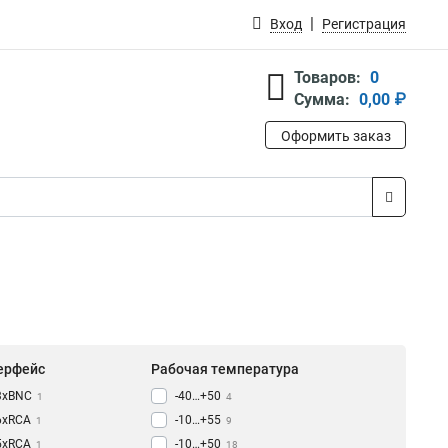
Вход
Регистрация
Товаров:
0
Сумма:
0,00 ₽
Оформить заказ
ерфейс
Рабочая температура
3xBNC
-40…+50
1
4
6xRCA
-10…+55
1
9
5xRCA
-10…+50
1
18