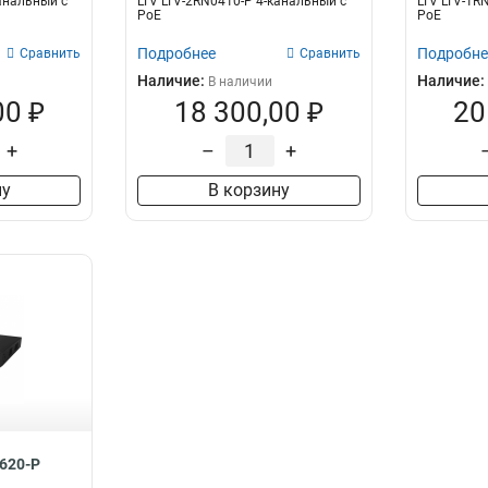
канальный c
LTV LTV-2RN0410-P 4-канальный c
LTV LTV-1R
PoE
PoE
Подробнее
Подробне
Сравнить
Сравнить
Наличие:
Наличие:
В наличии
00 ₽
18 300,00 ₽
20
+
–
+
ну
В корзину
620-P