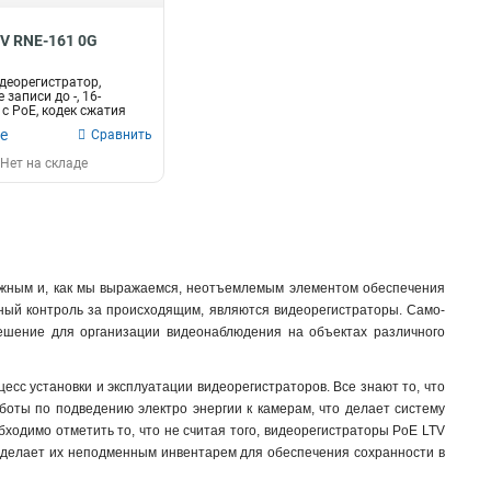
V RNE-161 0G
деорегистратор,
записи до -, 16-
c PoE, кодек сжатия
и...
е
Сравнить
Нет на складе
нужным и, как мы выражаемся, неотъемлемым элементом обеспечения
жный контроль за происходящим, являются видеорегистраторы. Само-
ешение для организации видеонаблюдения на объектах различного
цесс установки и эксплуатации видеорегистраторов. Все знают то, что
боты по подведению электро энергии к камерам, что делает систему
обходимо отметить то, что не считая того, видеорегистраторы PoE LTV
 делает их неподменным инвентарем для обеспечения сохранности в