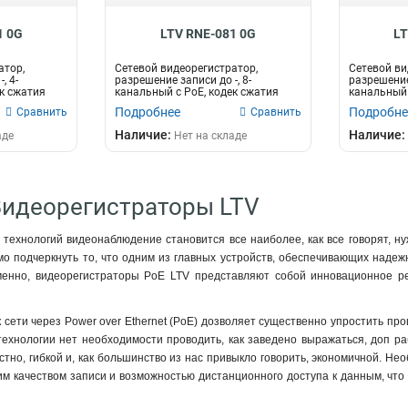
1 0G
LTV RNE-081 0G
LT
атор,
Сетевой видеорегистратор,
Сетевой ви
, 4-
разрешение записи до -, 8-
разрешение 
ек сжатия
канальный c PoE, кодек сжатия
канальный 
Н265/H264, ин...
Н265/H264, 
Подробнее
Подробне
Сравнить
Сравнить
Наличие:
Наличие:
аде
Нет на складе
Видеорегистраторы LTV
технологий видеонаблюдение становится все наиболее, как все говорят, 
мо подчеркнуть то, что одним из главных устройств, обеспечивающих наде
менно, видеорегистраторы PoE LTV представляют собой инновационное р
сети через Power over Ethernet (PoE) дозволяет существенно упростить про
ехнологии нет необходимости проводить, как заведено выражаться, доп ра
стно, гибкой и, как большинство из нас привыкло говорить, экономичной. Не
м качеством записи и возможностью дистанционного доступа к данным, что