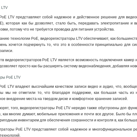
 LTV
PoE LTV представляют собой надежное и действенное решение для видеон
oE), которая как бы дозволяет, стало быть, передавать электропитание и 
овки, потому что не требуется проводка для питания устройства.
анию технологии PoE, видеорегистраторы LTV обеспечивают, как большинств
чень хочется подчеркнуть то, что это в особенности принципиально для с
записи.
в видеорегистраторов PoE LTV является возможность подключения камер и о
ть дозволяет просто как бы расширять систему видеонаблюдения, добавляя н
оры PoE LTV
oE LTV владеют высочайшим качеством записи видео и аудио, что, вообще
ы мы не отметили то, что благодаря поддержке, как большая часть из 
ое внедрение места на твердом диске и комфортное хранение записей.
говорят, того, видеорегистраторы PoE LTV нередко также обустроены доп фу
, как многие думают, мобильные приложения и почти все другое. Было бы пло
пригодным инвентарем для обеспечения сохранности и контроля в, как больша
страторы PoE LTV представляют собой надежное и многофункциональное ре
технологий.