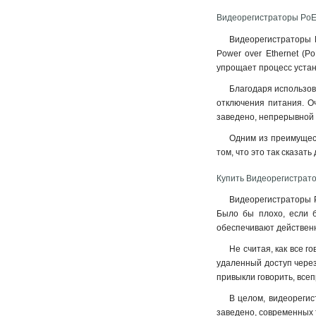
Видеорегистраторы PoE
Видеорегистраторы 
Power over Ethernet (P
упрощает процесс устан
Благодаря использов
отключения питания. О
заведено, непрерывной 
Одним из преимущест
том, что это так сказа
Купить Видеорегистрат
Видеорегистраторы P
Было бы плохо, если б
обеспечивают действенн
Не считая, как все 
удаленный доступ через
привыкли говорить, все
В целом, видеореги
заведено, современных 