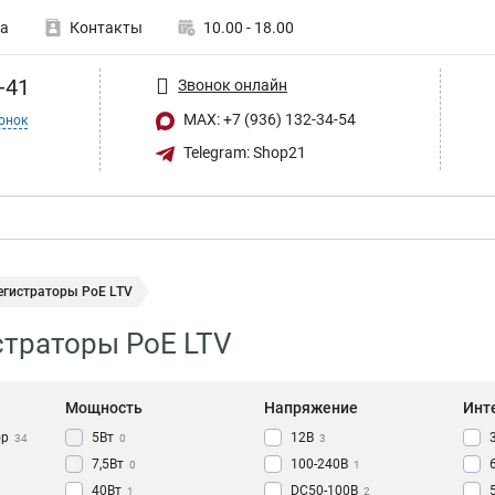
а
Контакты
10.00 - 18.00
-41
Звонок онлайн
MAX: +7 (936) 132-34-54
онок
Telegram: Shop21
егистраторы PoE LTV
траторы PoE LTV
Мощность
Напряжение
Инт
ор
5Вт
12В
34
0
3
7,5Вт
100-240В
0
1
40Вт
DC50-100В
1
2