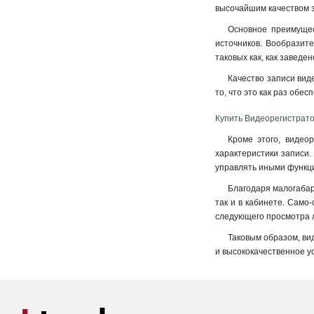
высочайшим качеством з
Основное преимущес
источников. Вообразите
таковых как, как заведе
Качество записи вид
то, что это как раз об
Купить Видеорегистрат
Кроме этого, видео
характеристики записи.
управлять иными функци
Благодаря малогабар
так и в кабинете. Само
следующего просмотра 
Таковым образом, вид
и высококачественное ус