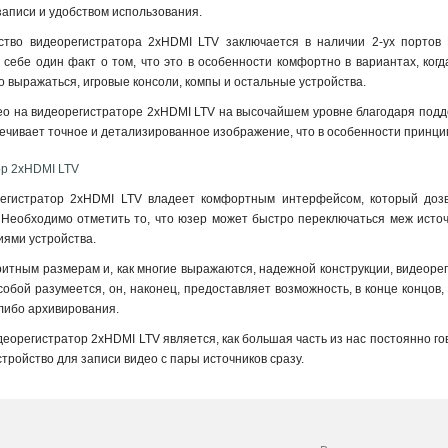
аписи и удобством использования.
тво видеорегистратора 2xHDMI LTV заключается в наличии 2-ух портов HD
 себе один факт о том, что это в особенности комфортно в вариантах, когд
но выражаться, игровые консоли, компы и остальные устройства.
ео на видеорегистраторе 2xHDMI LTV на высочайшем уровне благодаря подд
еспечивает точное и детализированное изображение, что в особенности прин
ор 2xHDMI LTV
регистратор 2xHDMI LTV владеет комфортным интерфейсом, который дозво
 Необходимо отметить то, что юзер может быстро переключаться меж источ
ями устройства.
итным размерам и, как многие выражаются, надежной конструкции, видеореги
-собой разумеется, он, наконец, предоставляет возможность, в конце концо
либо архивирования.
еорегистратор 2xHDMI LTV является, как большая часть из нас постоянно го
тройство для записи видео с пары источников сразу.