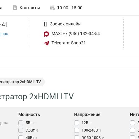
а
Контакты
10.00 - 18.00
-41
Звонок онлайн
MAX: +7 (936) 132-34-54
онок
Telegram: Shop21
егистратор 2xHDMI LTV
тратор 2xHDMI LTV
Мощность
Напряжение
Инт
ор
5Вт
12В
34
0
3
7,5Вт
100-240В
0
1
40Вт
DC50-100В
1
2