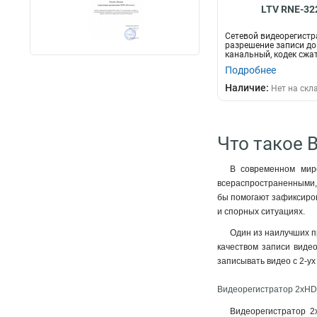
LTV RNE-32
Сетевой видеорегистр
разрешение записи до -
канальный, кодек сжа
Н265/H264, интерф...
Подробнее
Наличие:
Нет на скл
Что такое 
В современном мире
всераспространенными, 
бы помогают зафиксиров
и спорных ситуациях.
Один из наилучших пр
качеством записи виде
записывать видео с 2-ух
Видеорегистратор 2xHD
Видеорегистратор 2