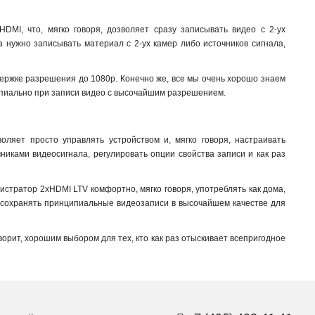
SATA
28
MI, что, мягко говоря, дозволяет сразу записывать видео с 2-ух
а нужно записывать материал с 2-ух камер либо источников сигнала,
ержке разрешения до 1080p. Конечно же, все мы очень хорошо знаем
ципиально при записи видео с высочайшим разрешением
.
ляет просто управлять устройством и, мягко говоря, настраивать
никами видеосигнала, регулировать опции свойства записи и как раз
стратор 2xHDMI LTV комфортно, мягко говоря, употреблять как дома,
в, сохранять принципиальные видеозаписи в высочайшем качестве для
ворит, хорошим выбором для тех, кто как раз отыскивает всепригодное