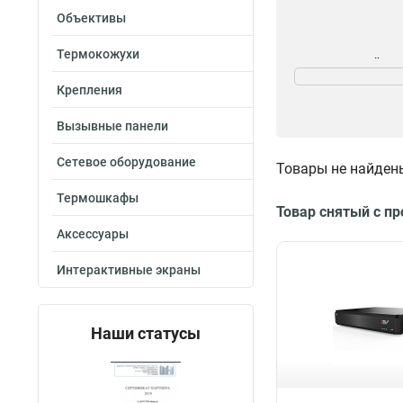
Объективы
Термокожухи
Номинальный то
3,3А
1
Крепления
4А
1
Вызывные панели
17А
3
1А
4
Сетевое оборудование
Товары не найден
2А
8
Разрешение
Термошкафы
Товар снятый с п
1080p
3
Аксессуары
720p
2
Интерактивные экраны
Наши статусы