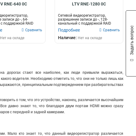
2xRCA
8
V RNE-640 0C
LTV RNE-1280 0C
PoE
8
деорегистратор,
Сетевой видеорегистратор,
TVI/AHD/CVI/CVBS/IP
1
записи до -, 64-
разрешение записи до -, 128-
1xHDMI/1xVGA
с поддержкой RAID
канальный с поддержкой RAID
2
де...
массива, код...
Задать вопрос
е
Подробнее
Сравнить
Сравнить
TVI/AHD
3
Наличие:
1xHDMI/VGA/BNC
Нет на складе
Нет на складе
3
Ethernet
3
VGA/HDMI
3
HDD
3
2xHDMI
4
на дорогах стают все наиболее, как люди привыкли выражаться,
HDMI
5
акого водителя. Необходимо отметить то, что они не только лишь как
TVI/AHD/CVI/CVBS
6
ие выражаются, принципиальным подтверждением при разбирательствах
TVI/AHD/CVBS/IP
10
RS-485
1
говорить о том, что это устройство, наконец, различается высочайшим
RJ-45
2
 Все давно знают то, что благодаря двум портам HDMI можно сразу
HDMI/VGA
13
 каров с передней и задней камерами.
1xHDMI/VGA
13
1xRJ45
18
2xUSB
22
ми. Мало кто знает то, что данный видеорегистратор различается