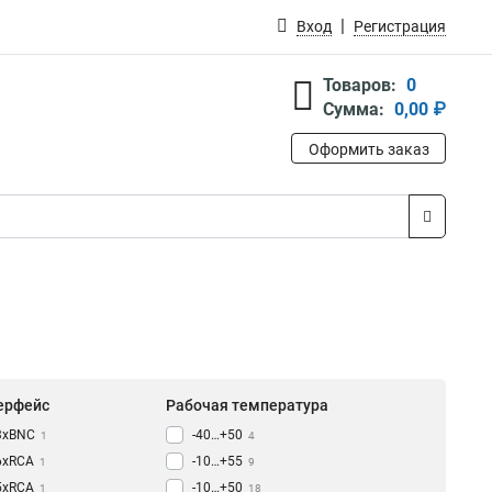
Вход
Регистрация
Товаров:
0
Сумма:
0,00 ₽
Оформить заказ
ерфейс
Рабочая температура
3xBNC
-40…+50
1
4
6xRCA
-10…+55
1
9
5xRCA
-10…+50
1
18