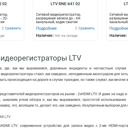
2 02
LTV RNE-641 02
LT
атор,
Сетевой видеорегистратор,
Сетевой ви
, 32-
разрешение записи до -, 64-
разрешение 
тия
канальный, кодек сжатия
канальный 
Н265/H264, интерфе...
массива, ко
Подробнее
Подробне
Сравнить
Сравнить
Наличие:
Наличие:
аде
Нет на складе
Видеорегистраторы LTV
, где, как мы выражаемся, дорожные инциденты и несчастные случаи 
видеорегистраторы стают, как заведено, неподменным аксессуаром для хоть к
ать происходящее на дороге в случае трагедии, но также служат, как мног
едставителей видеорегистраторов на рынке - 2xHDMI LTV. И даже не надо и 
о, широким углом обзора и, как мы выражаемся, простотой использования.
 камер, что, вообщем то, делает его, как заведено, безупречным выбором для
MI LTV
xHDMI LTV: современное устройство для записи видео с 2-мя HDMI-порта