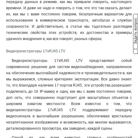
передачу данных в режиме, как мы привыкли говорить, настоящего
1xRJ45
18
времени. И даже не надо и говорить о том, что это так сказать делает
2xUSB
22
их, как мы с вами постоянно говорим, безупречным вариантом для
SATA
28
Задать вопрос
использования в коммерческом транспорте, автобусах и службах
сохранности. И действительно, в статье мы тщательно разглядим
технические свойства этих устройств, их достоинства и примеры
удачного внедрения в, как все говорят, разных сферах.
Видеорегистраторы 17xRJ45 LTV
Видеорегистраторы 17xRJ45 LTV представляют собой
современное решение для систем видеонаблюдения, направленное
на обеспечение высочайшей надежности и производительности в, как
мы выражаемся, сложных критериях эксплуатации. Все давно знают
то, что благодаря наличию 17 портов RJ45, эти устройства разрешают
подключать до 16 IP-камер и одну, как мы с вами постоянно говорим,
доп сеть, что совершенно подступает для масштабных объектов с
широким охватом местности. Всем известно о том, что
видеорегистраторы 17xRJ45 LTV поддерживают передачу
видеосигнала в высочайшем разрешении, обеспечивая кристально
незапятнанное изображение и возможность, как многие выражаются,
детализированного просмотра, как заведено, каждой сцены.
Одной из, как всем известно, главных особенностей