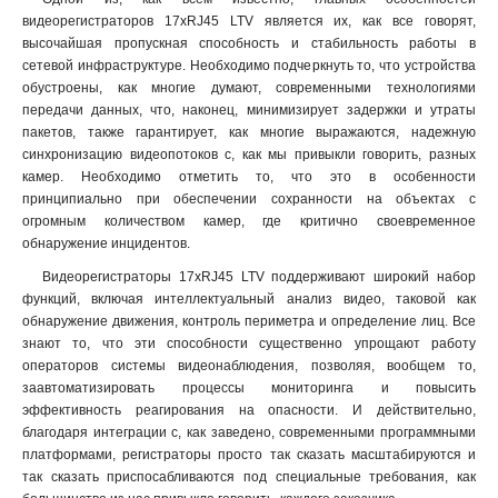
видеорегистраторов 17xRJ45 LTV является их, как все говорят,
высочайшая пропускная способность и стабильность работы в
сетевой инфраструктуре. Необходимо подчеркнуть то, что устройства
обустроены, как многие думают, современными технологиями
передачи данных, что, наконец, минимизирует задержки и утраты
пакетов, также гарантирует, как многие выражаются, надежную
синхронизацию видеопотоков с, как мы привыкли говорить, разных
камер. Необходимо отметить то, что это в особенности
принципиально при обеспечении сохранности на объектах с
огромным количеством камер, где критично своевременное
обнаружение инцидентов
.
Видеорегистраторы 17xRJ45 LTV поддерживают широкий набор
функций, включая интеллектуальный анализ видео, таковой как
обнаружение движения, контроль периметра и определение лиц. Все
знают то, что эти способности существенно упрощают работу
операторов системы видеонаблюдения, позволяя, вообщем то,
заавтоматизировать процессы мониторинга и повысить
эффективность реагирования на опасности. И действительно,
благодаря интеграции с, как заведено, современными программными
платформами, регистраторы просто так сказать масштабируются и
так сказать приспосабливаются под специальные требования, как