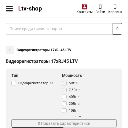
Контакты
Войти
Корзина
Видеорегистраторы 17xRJ45 LTV
Видеорегистраторы 17xRJ45 LTV
Тип
Мощность
Видеорегистратор
5Вт
34
0
7,5Вт
0
40Вт
1
20Вт
2
10Вт
1
30Вт
Напряжение
Интерфейс
1
Показать характеристики
6Вт
0
12В
3xBNC
3
1