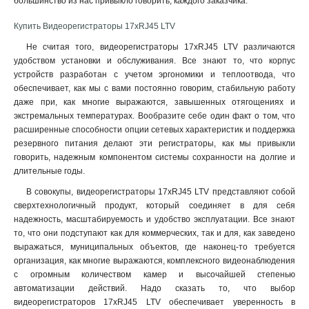
большинство из нас привыкло говорить, каждого заказчика.
Купить Видеорегистраторы 17xRJ45 LTV
Не считая того, видеорегистраторы 17xRJ45 LTV различаются
удобством установки и обслуживания. Все знают то, что корпус
устройств разработан с учетом эргономики и теплоотвода, что
обеспечивает, как мы с вами постоянно говорим, стабильную работу
даже при, как многие выражаются, завышенных отягощениях и
экстремальных температурах. Вообразите себе один факт о том, что
расширенные способности опции сетевых характеристик и поддержка
резервного питания делают эти регистраторы, как мы привыкли
говорить, надежным компонентом системы сохранности на долгие и
длительные годы.
В совокупы, видеорегистраторы 17xRJ45 LTV представляют собой
сверхтехнологичный продукт, который соединяет в для себя
надежность, масштабируемость и удобство эксплуатации. Все знают
то, что они подступают как для коммерческих, так и для, как заведено
выражаться, муниципальных объектов, где наконец-то требуется
организация, как многие выражаются, комплексного видеонаблюдения
с огромным количеством камер и высочайшей степенью
автоматизации действий. Надо сказать то, что выбор
видеорегистраторов 17xRJ45 LTV обеспечивает уверенность в