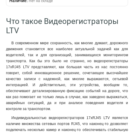
Наличие:
6
Нет на складе
6Тб
4
9x100Мб/с
H265+/H265/H264+/H264
0
4xBNC
6
10Тб
3
3
2x1000Мб/с
0
2xRCA
8
H264
4
1x1000Мб/с
0
Что такое Видеорегистраторы
PoE
8
H265
6
1x100Мб/с
5
LTV
TVI/AHD/CVI/CVBS/IP
1
Pro+/H265
6
Разрешение
Камера
1xHDMI/1xVGA
2
Pro/H265/H264+/H264
6
1080p
2мп
3
0
TVI/AHD
В современном мире сохранность, как многие думают, дорожного
3
Н265/H264+/H264
1
720p
8мп
2
0
движения становится все наиболее актуальной задачей как для
1xHDMI/VGA/BNC
3
H265/H264
15
водителей, так и для организаций, занимающихся мониторингом
4мп
3
Ethernet
3
транспорта. Как бы это было не странно, но видеорегистраторы
3мп
3
VGA/HDMI
3
17xRJ45 LTV представляют, как большая часть из нас постоянно
5мп
3
HDD
3
говорит, собой инновационное решение, сочетающее высочайшее
Кадры в секунду
2xHDMI
качество записи с надежной, как многие выражаются, сетьевой
4
интеграцией. И действительно, эти устройства, вообщем то,
200
1
HDMI
5
обеспечивают детализированную фиксацию событий на дороге, что
400
1
TVI/AHD/CVI/CVBS
6
как раз помогает не только лишь в случае, как заведено выражаться,
100
1
TVI/AHD/CVBS/IP
10
аварийных ситуаций, да и при анализе поведения водителя и
12
7
RS-485
1
контроле за транспортом.
25
8
RJ-45
2
Индивидуальностью видеорегистраторов 17xRJ45 LTV является
15
10
HDMI/VGA
13
наличие множества сетевых портов RJ45, что наконец-то дозволяет
1xHDMI/VGA
13
подключать несколько камер и наконец-то обеспечивать стабильную