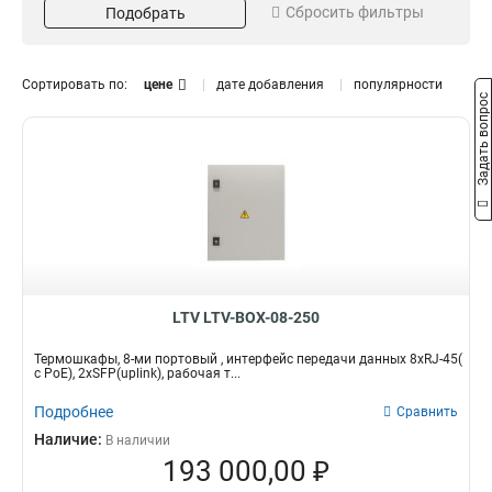
Сбросить фильтры
Подобрать
8xRJ-45
4-х
1
1
4xRJ-45
8-ми
1
1
2xSFPuplink
2
Сортировать по:
цене
дате добавления
популярности
Задать вопрос
PoE
2
LTV LTV-BOX-08-250
Термошкафы, 8-ми портовый , интерфейс передачи данных 8xRJ-45(
c PoE), 2xSFP(uplink), рабочая т...
Подробнее
Сравнить
Наличие:
В наличии
193 000,00 ₽