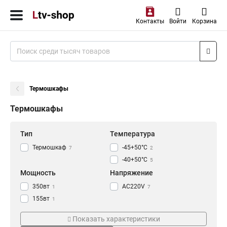
Контакты
Войти
Корзина
Термошкафы
Термошкафы
Тип
Температура
Термошкаф
-45+50°C
7
2
-40+50°C
5
Мощность
Напряжение
350вт
AC220V
1
7
155вт
1
300вт
5
Показать характеристики
Интерфейс
Кол-во портов