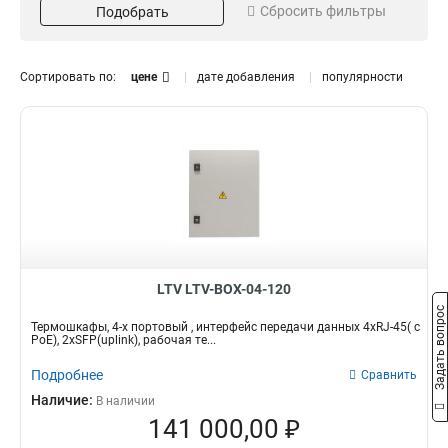
Сбросить фильтры
Подобрать
8xRJ-45
4-х
1
1
4xRJ-45
8-ми
1
1
2xSFPuplink
2
Сортировать по:
цене
дате добавления
популярности
PoE
2
LTV LTV-BOX-04-120
Задать вопрос
Термошкафы, 4-х портовый , интерфейс передачи данных 4xRJ-45( c
PoE), 2xSFP(uplink), рабочая те...
Подробнее
Сравнить
Наличие:
В наличии
141 000,00 ₽