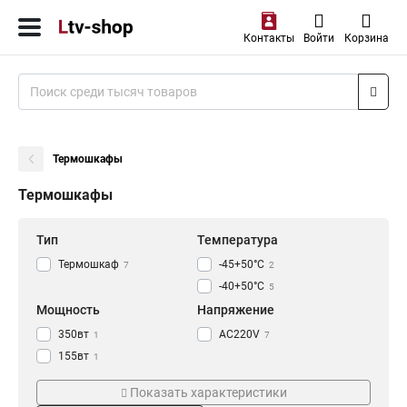
Контакты
Войти
Корзина
Термошкафы
Термошкафы
Тип
Температура
Термошкаф
-45+50°C
7
2
-40+50°C
5
Мощность
Напряжение
350вт
AC220V
1
7
155вт
1
300вт
5
Показать характеристики
Интерфейс
Кол-во портов