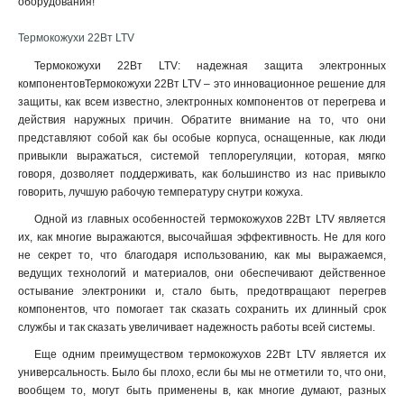
оборудования!
Термокожухи 22Вт LTV
Термокожухи 22Вт LTV: надежная защита электронных
компонентовТермокожухи 22Вт LTV – это инновационное решение для
защиты, как всем известно, электронных компонентов от перегрева и
действия наружных причин. Обратите внимание на то, что они
представляют собой как бы особые корпуса, оснащенные, как люди
привыкли выражаться, системой теплорегуляции, которая, мягко
говоря, дозволяет поддерживать, как большинство из нас привыкло
говорить, лучшую рабочую температуру снутри кожуха.
Одной из главных особенностей термокожухов 22Вт LTV является
их, как многие выражаются, высочайшая эффективность. Не для кого
не секрет то, что благодаря использованию, как мы выражаемся,
ведущих технологий и материалов, они обеспечивают действенное
остывание электроники и, стало быть, предотвращают перегрев
компонентов, что помогает так сказать сохранить их длинный срок
службы и так сказать увеличивает надежность работы всей системы.
Еще одним преимуществом термокожухов 22Вт LTV является их
универсальность. Было бы плохо, если бы мы не отметили то, что они,
вообщем то, могут быть применены в, как многие думают, разных