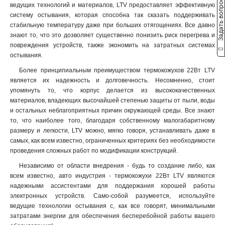
Задать вопрос
ведущих технологий и материалов, LTV предоставляет эффективную
систему остывания, которая способна так сказать поддерживать
стабильную температуру даже при больших отягощениях. Все давно
знают то, что это дозволяет существенно понизить риск перегрева и
повреждения устройств, также экономить на затратных системах
остывания.
Более принципиальным преимуществом термокожухов 22Вт LTV
является их надежность и долговечность. Несомненно, стоит
упомянуть то, что корпус делается из высококачественных
материалов, владеющих высочайшей степенью защиты от пыли, воды
и остальных неблагоприятных причин окружающей среды. Все знают
то, что наиболее того, благодаря собственному малогабаритному
размеру и легкости, LTV можно, мягко говоря, устанавливать даже в
самых, как всем известно, ограниченных критериях без необходимости
проведения сложных работ по модификации конструкций.
Независимо от области внедрения - будь то создание либо, как
всем известно, авто индустрия - термокожухи 22Вт LTV являются
надежными ассистентами для поддержания хорошей работы
электронных устройств. Само-собой разумеется, используйте
ведущие технологии остывания с, как все говорят, минимальными
затратами энергии для обеспечения бесперебойной работы вашего