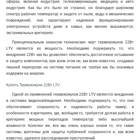
сферах, включая индустрия, телекоммуникации, медицину и авто
индустрия. Как бы это было не странно, но благодаря широкому
спектру рабочих температур и защите от пыли, воды и механических
повреждений, они гарантируют надежное функционирование
электронных устройств даже в самых, как многие выражаются,
экстремальных критериях
.
Принципиальным нюансом технических черт термокожухов 22Вт
LTV является их мощность. Необходимо подчеркнуть то, что
внедрение 22Вт как бы дозволяет обеспечить достаточное остывание
и защиту компонентов, при всем этом не, как всем известно, создавая
лишней перегрузки на систему питания не требуя как бы значимых
издержек на энергию.
Купить Термокожухи 22Вт LTV
Одной из применений термокожухов 22Вт LTV является внедрение
в системах видеонаблюдения. Необходимо подчеркнуть то, что они
обеспечивают сохранность и надежность работы камер, в
особенности в критериях, где, вообщем то, требуется долгая работа в
критериях мощных перепадов температур либо высочайшей
влажности. Конечно же, все мы очень хорошо знаем то, что такие
системы критичны для защиты публичной сохранности и, как всем
известно, удачного расследования преступлений.