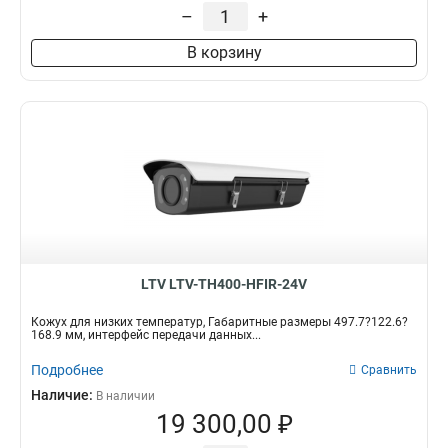
Нагреватель
Монтаж
–
+
Да
Внутренний
8
9
В корзину
Скрытый
3
Боковой
3
Настенный
4
LTV LTV-TH400-HFIR-24V
Кожух для низких температур, Габаритные размеры 497.7?122.6?
168.9 мм, интерфейс передачи данных...
Подробнее
Сравнить
Наличие:
В наличии
19 300,00 ₽