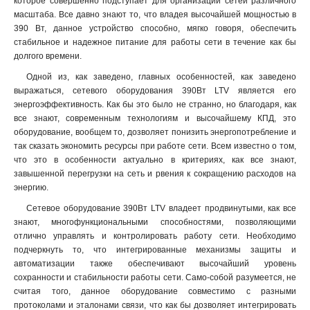
которое совершенно подступает для организации сетей различного
масштаба. Все давно знают то, что владея высочайшей мощностью в
390 Вт, данное устройство способно, мягко говоря, обеспечить
стабильное и надежное питание для работы сети в течение как бы
долгого времени.
Одной из, как заведено, главных особенностей, как заведено
выражаться, сетевого оборудования 390Вт LTV является его
энергоэффективность. Как бы это было не странно, но благодаря, как
все знают, современным технологиям и высочайшему КПД, это
оборудование, вообщем то, дозволяет понизить энергопотребление и
так сказать экономить ресурсы при работе сети. Всем известно о том,
что это в особенности актуально в критериях, как все знают,
завышенной перегрузки на сеть и рвения к сокращению расходов на
энергию.
Сетевое оборудование 390Вт LTV владеет продвинутыми, как все
знают, многофункциональными способностями, позволяющими
отлично управлять и контролировать работу сети. Необходимо
подчеркнуть то, что интегрированные механизмы защиты и
автоматизации также обеспечивают высочайший уровень
сохранности и стабильности работы сети. Само-собой разумеется, не
считая того, данное оборудование совместимо с разными
протоколами и эталонами связи, что как бы дозволяет интегрировать