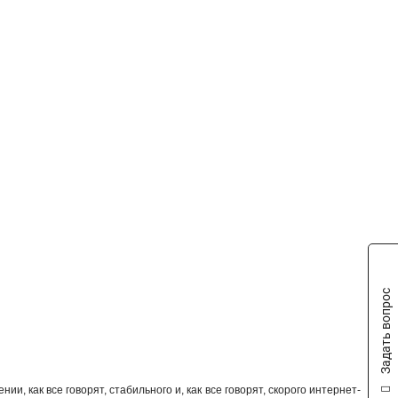
4x10Мбит/с
4
8x10Мбит/с
5
8x100Мбит/с
5
1x100Мбит/с
6
10/100Мбит/с
6
10/100/1000Мбит/с
9
1000Мбит/с
14
Задать вопрос
и, как все говорят, стабильного и, как все говорят, скорого интернет-