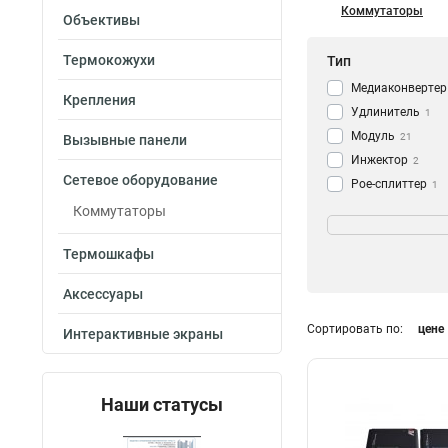
Коммутаторы
Объективы
Термокожухи
Тип
Медиаконвертер
Крепления
Удлинитель
1
Модуль
21
Вызывные панели
Инжектор
2
Сетевое оборудование
Poe-сплиттер
1
Коммутатор
Грозозащита
Коммутаторы
39
2кВ
1
Термошкафы
6кВ
24
Аксессуары
Сортировать по:
цене
Интерактивные экраны
Материал
Сталь
5
Наши статусы
Пластик
9