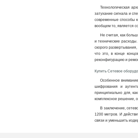
Технологическая арх
затухание сигнала и сп
современные способы ко
вообщем то, является с
Не считая, как больш
и технические расходы.
скорого развертывания,
что это, в конце конц
реконфигурацию и ремо
Купить Сетевое оборуд
Особенное внимание
шифрования и аутенти
принципиально для, как
комплексное решение, 
В заключение, сетев
1200 метров. И действи
связи и уменьшить издер