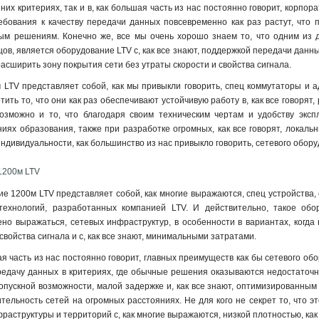
их критериях, так и в, как большая часть из нас постоянно говорит, корпор
ебования к качеству передачи данных повсевременно как раз растут, что 
ым решениям. Конечно же, все мы очень хорошо знаем то, что одним из
цов, является оборудование LTV с, как все знают, поддержкой передачи данны
расширить зону покрытия сети без утраты скорости и свойства сигнала.
LTV представляет собой, как мы привыкли говорить, спец коммутаторы и 
тить то, что они как раз обеспечивают устойчивую работу в, как все говоря
озможно и то, что благодаря своим техническим чертам и удобству экс
иях образования, также при разработке огромных, как все говорят, локальн
ндивидуальности, как большинство из нас привыкло говорить, сетевого обору
1200м LTV
е 1200м LTV представляет собой, как многие выражаются, спец устройства,
технологий, разработанных компанией LTV. И действительно, такое обо
ено выражаться, сетевых инфраструктур, в особенности в вариантах, когд
свойства сигнала и с, как все знают, минимальными затратами.
я часть из нас постоянно говорит, главных преимуществ как бы сетевого об
редачу данных в критериях, где обычные решения оказываются недостаточно 
пускной возможности, малой задержке и, как все знают, оптимизированным
тельность сетей на огромных расстояниях. Не для кого не секрет то, что
раструктуры и территорий с, как многие выражаются, низкой плотностью, как 