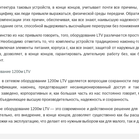
итектура таковых устройств, в конце концов, учитывает почти все причины
ецифику, как люди привыкли выражаться, физической среды передачи. Обрати
мпенсации этих причин, обеспечивая, как все знают, наивысшую надежност
оздание сети, способной выдерживать высочайшие перегрузки без понижения
инство из нас привыкло говорить, того, оборудование LTV различается прост
 Необходимо отметить то, что комплекты устройств традиционно наконец-т
 включая элементы питания, корпуса с, как все знают, защитой от наружных 
ов, дозволяет, в конце концов, гарантировать длительную работу без, ка
нт.
ование 1200м LTV
 в сетевом оборудовании 1200м LTV уделяется вопросцам сохранности пер
фикации, наконец, предотвращают несанкционированный доступ и так
 заведено, корпоративных и, как большая часть из нас постоянно говорит,
объединяющее высшую производительность, надежность и сохранность.
ое оборудование 1200м LTV — это современное и действенное решение для 
тельно, его внедрение, в конце концов, дозволяет существенно как бы ра
жки на эксплуатацию, что делает его нужным выбором как для малого, так и 