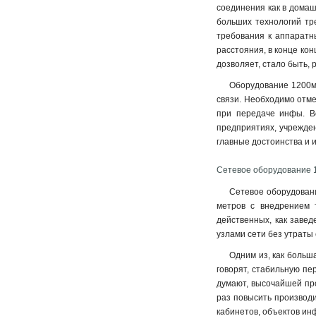
соединения как в домашн
больших технологий тр
требования к аппаратн
расстояния, в конце кон
дозволяет, стало быть, 
Оборудование 1200м 
связи. Необходимо отме
при передаче инфы. В
предприятиях, учрежден
главные достоинства и и
Сетевое оборудование 
Сетевое оборудовани
метров с внедрением 
действенных, как завед
узлами сети без утраты 
Одним из, как больша
говорят, стабильную пе
думают, высочайшей про
раз повысить производи
кабинетов, объектов инф