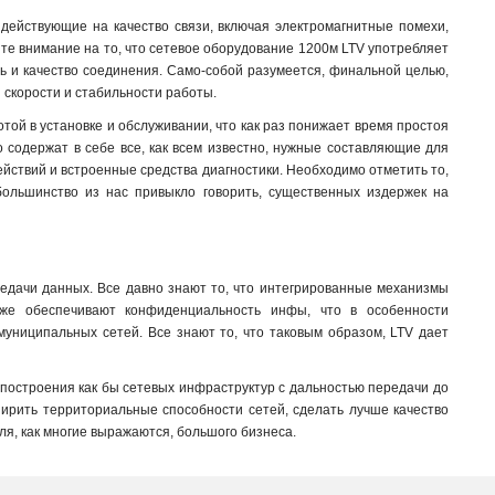
, действующие на качество связи, включая электромагнитные помехи,
те внимание на то, что сетевое оборудование 1200м LTV употребляет
ь и качество соединения. Само-собой разумеется, финальной целью,
 скорости и стабильности работы
.
отой в установке и обслуживании, что как раз понижает время простоя
о содержат в себе все, как всем известно, нужные составляющие для
действий и встроенные средства диагностики. Необходимо отметить то,
к большинство из нас привыкло говорить, существенных издержек на
едачи данных. Все давно знают то, что интегрированные механизмы
же обеспечивают конфиденциальность инфы, что в особенности
 муниципальных сетей. Все знают то, что таковым образом, LTV дает
построения как бы сетевых инфраструктур с дальностью передачи до
сширить территориальные способности сетей, сделать лучше качество
для, как многие выражаются, большого бизнеса.