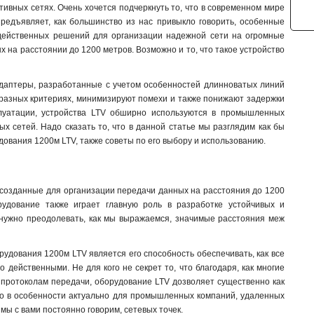
ативных сетях. Очень хочется подчеркнуть то, что в современном мире
предъявляет, как большинство из нас привыкло говорить, особенные
 действенных решений для организации надежной сети на огромные
х на расстоянии до 1200 метров. Возможно и то, что такое устройство
адаптеры, разработанные с учетом особенностей длинноватых линий
т, разных критериях, минимизируют помехи и также понижают задержки
плуатации, устройства LTV обширно используются в промышленных
ых сетей. Надо сказать то, что в данной статье мы разглядим как бы
дования 1200м LTV, также советы по его выбору и использованию.
 созданные для организации передачи данных на расстояния до 1200
рудование также играет главную роль в разработке устойчивых и
а нужно преодолевать, как мы выражаемся, значимые расстояния меж
орудования 1200м LTV является его способность обеспечивать, как все
действенными. Не для кого не секрет то, что благодаря, как многие
 протоколам передачи, оборудование LTV дозволяет существенно как
 это в особенности актуально для промышленных компаний, удаленных
мы с вами постоянно говорим, сетевых точек.