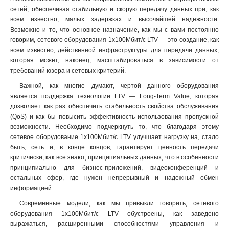
сетей, обеспечивая стабильную и скорую передачу данных при, как
всем известно, малых задержках и высочайшей надежности.
Возможно и то, что основное назначение, как мы с вами постоянно
говорим, сетевого оборудования 1х100Мбит/с LTV — это создание, как
всем известно, действенной инфраструктуры для передачи данных,
которая может, наконец, масштабироваться в зависимости от
требований юзера и сетевых критерий.
Важной, как многие думают, чертой данного оборудования
является поддержка технологии LTV — Long-Term Value, которая
дозволяет как раз обеспечить стабильность свойства обслуживания
(QoS) и как бы повысить эффективность использования пропускной
возможности. Необходимо подчеркнуть то, что благодаря этому
сетевое оборудование 1х100Мбит/с LTV улучшает нагрузку на, стало
быть, сеть и, в конце концов, гарантирует ценность передачи
критически, как все знают, принципиальных данных, что в особенности
принципиально для бизнес-приложений, видеоконференций и
остальных сфер, где нужен непрерывный и надежный обмен
информацией
.
Современные модели, как мы привыкли говорить, сетевого
оборудования 1х100Мбит/с LTV обустроены, как заведено
выражаться, расширенными способностями управления и