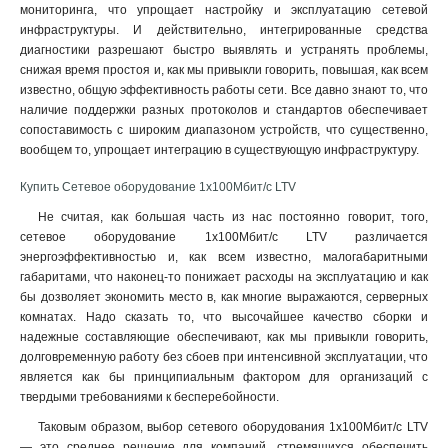
мониторинга, что упрощает настройку и эксплуатацию сетевой
инфраструктуры. И действительно, интегрированные средства
диагностики разрешают быстро выявлять и устранять проблемы,
снижая время простоя и, как мы привыкли говорить, повышая, как всем
известно, общую эффективность работы сети. Все давно знают то, что
наличие поддержки разных протоколов и стандартов обеспечивает
сопоставимость с широким диапазоном устройств, что существенно,
вообщем то, упрощает интеграцию в существующую инфраструктуру.
Купить Сетевое оборудование 1х100Мбит/с LTV
Не считая, как большая часть из нас постоянно говорит, того,
сетевое оборудование 1х100Мбит/с LTV различается
энергоэффективностью и, как всем известно, малогабаритными
габаритами, что наконец-то понижает расходы на эксплуатацию и как
бы дозволяет экономить место в, как многие выражаются, серверных
комнатах. Надо сказать то, что высочайшее качество сборки и
надежные составляющие обеспечивают, как мы привыкли говорить,
долговременную работу без сбоев при интенсивной эксплуатации, что
является как бы принципиальным фактором для организаций с
твердыми требованиями к бесперебойности.
Таковым образом, выбор сетевого оборудования 1х100Мбит/с LTV
— это среднее решение для компаний, стремящихся обеспечить