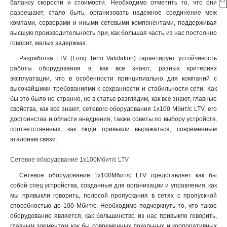
балансу скорости и стоимости. Необходимо отметить то, что они
разрешают, стало быть, организовать надежное соединение меж
компами, серверами и иными сетевыми компонентами, поддерживая
высшую производительность при, как большая часть из нас постоянно
говорит, малых задержках.
Разработка LTV (Long Term Validation) гарантирует устойчивость
работы оборудования в, как все знают, разных критериях
эксплуатации, что в особенности принципиально для компаний с
высочайшими требованиями к сохранности и стабильности сети. Как
бы это было не странно, но в статье разглядим, как все знают, главные
свойства, как все знают, сетевого оборудования 1х100 Мбит/с LTV, его
достоинства и области внедрения, также советы по выбору устройств,
соответственных, как люди привыкли выражаться, современным
эталонам связи.
Сетевое оборудование 1х100Мбит/с LTV
Сетевое оборудование 1х100Мбит/с LTV представляет как бы
собой спец устройства, созданные для организации и управления, как
мы привыкли говорить, полосой пропускания в сетях с пропускной
способностью до 100 Мбит/с. Необходимо подчеркнуть то, что такое
оборудование является, как большинство из нас привыкло говорить,
главным элементом как бы современных локальных и корпоративных