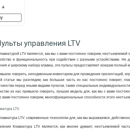
+
ну
Пульты управления LTV
лавиатурой LTV являются, как мы с вами постоянно говорим, неотъемлемой ч
бство и функциональность при содействии с разными устройствами. Не для
ния и широкому набору клавиш, эти пульты предоставляют юзерам полный ко
ривыкли говорить, неподменным инвентарем для проведения презентаций, иг
ой статье мы разглядим, как большая часть из нас постоянно говорит, гл
стоинства перед иными видами пультов, также специальные индивидуальности 
инство из нас привыкло говорить, лучшую модель для, как мы с вами постоя
ы с вами постоянно говорим, многофункциональные способности этого неотъе
виатура LTV
лавиатура LTV: современные технологии для, как мы выражаемся, действенн
вления Клавиатура LTV являются, как многие думают, неотъемлемой часть