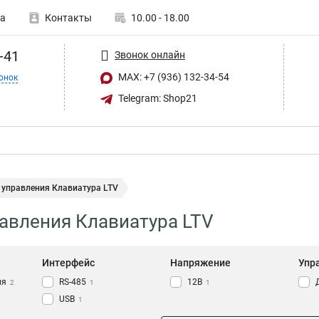
а
Контакты
10.00 - 18.00
-41
Звонок онлайн
MAX: +7 (936) 132-34-54
онок
Telegram: Shop21
 управления Клавиатура LTV
авления Клавиатура LTV
Интерфейс
Напряжение
Упр
ия
RS-485
12В
2
1
1
USB
1