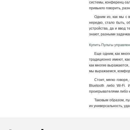
системы, конференц-зал
привыкло говорить, раз
Одним из, как мы с 
нередко, стало быть, 
устройства, да и ввод 
знают, разными задачкам
Купить Пульты управлен
Еще одним, как мног
традиционно имеют, ка
как многие выражаются, 
мы выражаемся, комфор
Стоит, мягко говоря
Bluetooth либо Wi-Fi.
проигрывателями либо иг
Таковым образом, пу
их универсальность, уд