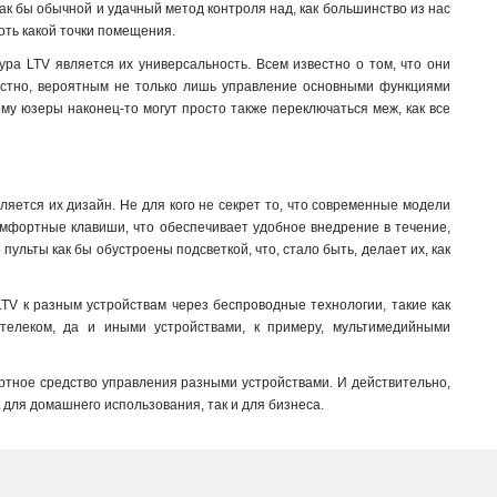
ак бы обычной и удачный метод контроля над, как большинство из нас
оть какой точки помещения.
ра LTV является их универсальность. Всем известно о том, что они
звестно, вероятным не только лишь управление основными функциями
ому юзеры наконец-то могут просто также переключаться меж, как все
яется их дизайн. Не для кого не секрет то, что современные модели
мфортные клавиши, что обеспечивает удобное внедрение в течение,
 пульты как бы обустроены подсветкой, что, стало быть, делает их, как
LTV к разным устройствам через беспроводные технологии, такие как
ь телеком, да и иными устройствами, к примеру, мультимедийными
ртное средство управления разными устройствами. И действительно,
для домашнего использования, так и для бизнеса.