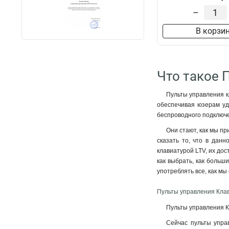
–
В корзи
Что такое 
Пульты управления к
обеспечивая юзерам удо
беспроводного подключе
Они стают, как мы п
сказать то, что в данн
клавиатурой LTV, их до
как выбрать, как больш
употреблять все, как м
Пульты управления Кла
Пульты управления К
Сейчас пульты упра