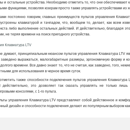
ы и остальные устройства. Необходимо отметить то, что они обеспечивают к
ными функциями, позволяя юзерам просто также управлять устройствами из х
вами постоянно говорим, главных преимуществ пультов управления Клавиату
обустроены клавиатурой и тачпадом, что, вообщем то, делает, как всем и
текста либо выполнение остальных действий. И действительно, благодаря эт
и, не теряя времени на поиск пригодного устройства.
ия Клавиатура LTV
ие думают, принципиальным нюансом пультов управления Клавиатура LTV явл
к заведено выражаться, малогабаритные размеры, эргономичную форму и ко
долгого времени. Все давно знают то, что не считая, как заведено, того, некие
тными для использования в черное время суток
.
, отметить также способности подключения пультов управления Клавиатура 
 И действительно, это дозволяет так сказать управлять не только лиш
ровыми консолями, с 1-го пульта.
льты управления Клавиатура LTV представляют собой действенное и комфо
ачный дизайн и способности подключения делают их популярным выбором как 