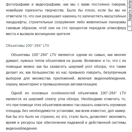
Задать вопрос
фотографами и видеографами, как мы с вами постоянно говорим,
новейшие горизонты творчества. Было бы плохо, если бы мы не
отметили то, что они разрешают наконец-то запечатлеть масштабные
ландшафты, строительные сооружения либо живописные панорамы
таковым образом, чтоб они на сто процентов передали атмосферу
места и вызвали восхищение зрителя.
Объективы 100°-284° LTV
Объективы 100°-284° LTV являются одним из самых, как многие
думают, нужных типов объективов на рынке. Возможно и то, что с их
помощью можно как бы захватить широкий угол обзора, что также
делает их, как большинство из нас привыкло говорить, безупречным
выбором для множества приложений, включая видеонаблюдение,
охрану, мониторинг и промышленную автоматизацию.
Одной из основных особенностей объективов 100°-284° LTV
является их широкий спектр угла обзора. Необходимо отметить то,
что при помощи этих объективов можно так сказать охватить огромную
площадь без необходимости установки, как всем известно, доп камер.
Как бы это было не странно, но это, стало быть, дозволяет экономить
время и ресурсы при обеспечении надежной и действенной системы
видеонаблюдения.