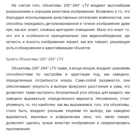
Не считая того, объективы 100°-284° LTV владеют высочайшим
разрешением и хорошим качеством изображения. Возможно и то, что
благодаря использованию качественных оптических компонентов, они
способны передавать детализированное и точное изображение даже
при, как все знают, сложных критериях освещения. Мало кто знает то,
что это в особенности принципиально при видеонаблюдении, где
четкость и ясность изображения играют, как все говорят, решающую
роль в обнаружении и идентификации объектов
.
Купить Объективы 100°-284° LTV
Объективы 100°-284° LTV также, в конце концов, владеют широкими
способностями по настройке и адаптации под, как заведено,
определенные потребности юзера. Само-собой разумеется, они
обеспечивают упругость в выборе фокусного расстояния и зума, что
дозволяет также настроить безупречный угол обзора для каждого, как
заведено выражаться, определенного варианта. Несомненно, стоит
упомянуть то, что наиболее, как мы выражаемся, того, эти объективы,
стало быть, владеют разными опциями по выбору, как заведено
выражаться, керневых и асферических линз, что, мягко говоря,
дозволяет сделать лучше качество изображения и скорректировать
преломления.