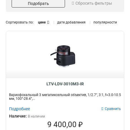
Сбросить фильтры
Подобрать
f=3,0-10,5mm
33x40.3x46.5 мм
1
1
f=3,3-10,5mm
1
Камера
Тип объектива
Сортировать по:
цене
дате добавления
популярности
5Мп
Вариофокальный
1
3
2Мп
12-50мм
2
1
6Мп
3,6-10мм
1
1
3Мп
2,8-12мм
3
1
5-60мм
1
Ик-коррекция
Управление диафрагмой
Да
DD
2
2
Размер матрицы
Угол обзора
LTV-LDV-3010M3-IR
1/2,5
100°-284°
1
1
1/2,7
91°-30°
2
1
Вариофокальный 3 мегапиксельный объектив, 1/2.7", 3:1, f=3.0-10.5
мм, 100°-28.4°,...
Подробнее
Сравнить
Наличие:
В наличии
9 400,00 ₽