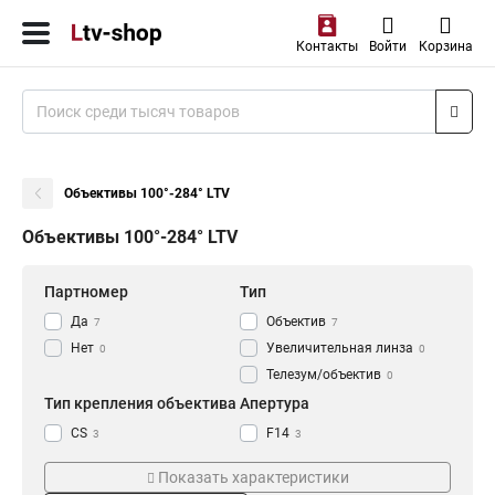
Контакты
Войти
Корзина
Объективы 100°-284° LTV
Объективы 100°-284° LTV
Партномер
Тип
Да
Объектив
7
7
Нет
Увеличительная линза
0
0
Телезум/объектив
0
Тип крепления объектива
Апертура
CS
F14
3
3
Фокусное расстояние
Размер
Показать характеристики
f=7-22mm
33x42,12x46,42 мм
1
1