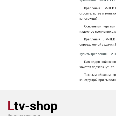
Крепления LTV-HEB LTV
Крепления LTV-HEB L
строительстве и монтаж
конструкций.
Основными чертами 
надежное крепление даж
Крепления LTV-HEB
определенной задачки. В
Купить Крепления LTV-
Благодаря собственн
хочется подчеркнуть то
Таковым образом, к
конструкций при выполн
Все права защищены