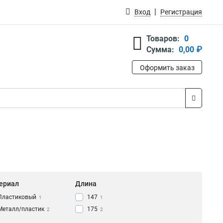
Вход
Регистрация
Товаров:
0
Сумма:
0,00 ₽
Оформить заказ
ериал
Длина
Пластиковый
147
1
1
Металл/пластик
175
2
2