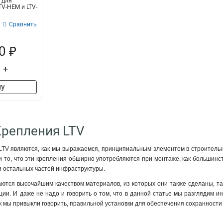
 для
Ltv-bmw-200-u
1
TV-HEM и LTV-
Ltv-bmw-230-u
1
Сравнить
Ltv-bmw-230-u2
1
0 ₽
+
ну
Крепления LTV
LTV являются, как мы выражаемся, принципиальным элементом в строитель
и то, что эти крепления обширно употребляются при монтаже, как большинств
и остальных частей инфраструктуры.
ются высочайшим качеством материалов, из которых они также сделаны, т
ции. И даже не надо и говорить о том, что в данной статье мы разглядим и
к мы привыкли говорить, правильной установки для обеспечения сохранности 