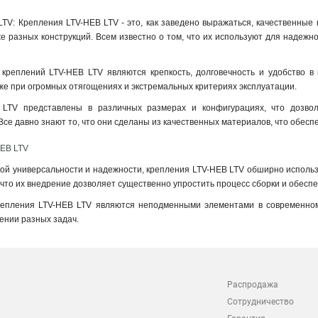
TV: Крепления LTV-HEB LTV - это, как заведено выражаться, качественные
е разных конструкций. Всем известно о том, что их используют для надежн
креплений LTV-HEB LTV являются крепкость, долговечность и удобство в 
е при огромных отягощениях и экстремальных критериях эксплуатации
.
 LTV представлены в различных размерах и конфигурациях, что дозво
се давно знают то, что они сделаны из качественных материалов, что обеспе
HEB LTV
ой универсальности и надежности, крепления LTV-HEB LTV обширно использу
, что их внедрение дозволяет существенно упростить процесс сборки и обесп
репления LTV-HEB LTV являются неподменными элементами в современном
ении разных задач.
Распродажа
Сотрудничество