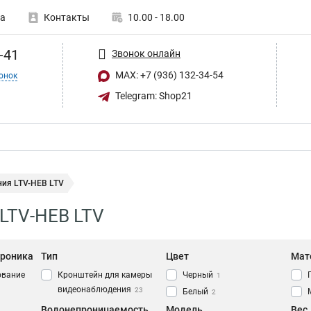
а
Контакты
10.00 - 18.00
-41
Звонок онлайн
MAX: +7 (936) 132-34-54
онок
Telegram: Shop21
ния LTV-HEB LTV
LTV-HEB LTV
троника
Тип
Цвет
Мат
ование
Кронштейн для камеры
Черный
1
видеонаблюдения
23
Белый
2
Водонепроницаемость
Модель
Вес