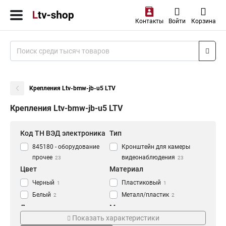
Контакты
Войти
Корзина
Крепления Ltv-bmw-jb-u5 LTV
Крепления Ltv-bmw-jb-u5 LTV
Код ТН ВЭД электроника
Тип
845180 - оборудование
Кронштейн для камеры
прочее
видеонаблюдения
23
23
Цвет
Материал
Черный
Пластиковый
1
1
Белый
Металл/пластик
2
2
Длина
Монтаж
Показать характеристики
147
Настенный
1
4