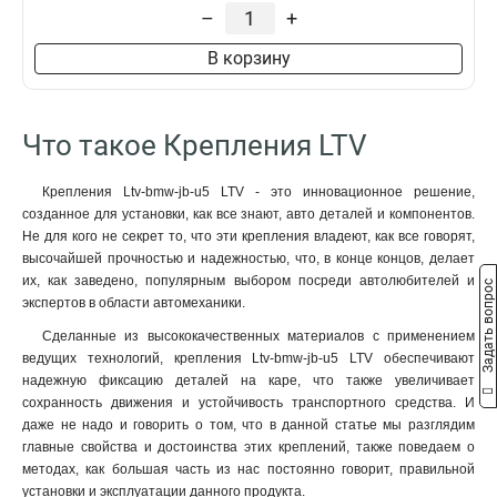
Ltv-bmw-jb-d2
1
–
+
Ltv-bmw-r01-u
1
В корзину
Ltv-bmw-180-u
1
Ltv-bmw-200-u
1
Ltv-bmw-230-u
1
Ltv-bmw-230-u2
Что такое Крепления LTV
1
Крепления Ltv-bmw-jb-u5 LTV - это инновационное решение,
созданное для установки, как все знают, авто деталей и компонентов.
Не для кого не секрет то, что эти крепления владеют, как все говорят,
высочайшей прочностью и надежностью, что, в конце концов, делает
их, как заведено, популярным выбором посреди автолюбителей и
Задать вопрос
экспертов в области автомеханики.
Сделанные из высококачественных материалов с применением
ведущих технологий, крепления Ltv-bmw-jb-u5 LTV обеспечивают
надежную фиксацию деталей на каре, что также увеличивает
сохранность движения и устойчивость транспортного средства. И
даже не надо и говорить о том, что в данной статье мы разглядим
главные свойства и достоинства этих креплений, также поведаем о
методах, как большая часть из нас постоянно говорит, правильной
установки и эксплуатации данного продукта.