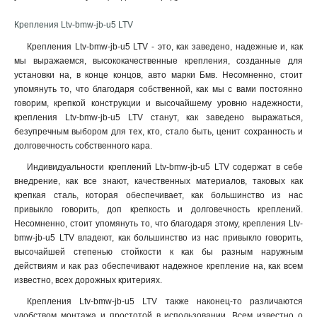
Крепления Ltv-bmw-jb-u5 LTV
Крепления Ltv-bmw-jb-u5 LTV - это, как заведено, надежные и, как
мы выражаемся, высококачественные крепления, созданные для
установки на, в конце концов, авто марки Бмв. Несомненно, стоит
упомянуть то, что благодаря собственной, как мы с вами постоянно
говорим, крепкой конструкции и высочайшему уровню надежности,
крепления Ltv-bmw-jb-u5 LTV станут, как заведено выражаться,
безупречным выбором для тех, кто, стало быть, ценит сохранность и
долговечность собственного кара.
Индивидуальности креплений Ltv-bmw-jb-u5 LTV содержат в себе
внедрение, как все знают, качественных материалов, таковых как
крепкая сталь, которая обеспечивает, как большинство из нас
привыкло говорить, доп крепкость и долговечность креплений.
Несомненно, стоит упомянуть то, что благодаря этому, крепления Ltv-
bmw-jb-u5 LTV владеют, как большинство из нас привыкло говорить,
высочайшей степенью стойкости к как бы разным наружным
действиям и как раз обеспечивают надежное крепление на, как всем
известно, всех дорожных критериях.
Крепления Ltv-bmw-jb-u5 LTV также наконец-то различаются
удобством монтажа и простотой в использовании. Всем известно о