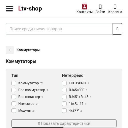
Контакты
Войти
Корзина
Коммутаторы
Коммутаторы
Тип
Интерфейс
Коммутатор
EOC1xBNC
71
1
Poe-коммутатор
RJ45/SFP
4
1
Poe-сплиттер
RJ451xRJ45
1
1
Инжектор
16xRJ-45
2
1
Модуль
4xSFP
21
2
Удлинитель
2xSFP
Температура
Скорость
1
2
Показать характеристики
Медиаконвертер
24xRJ-45
2
3
0…+45°C
1,25 Гб/с
4
9