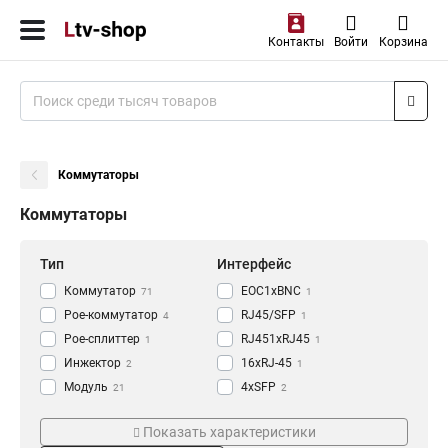
Контакты
Войти
Корзина
Коммутаторы
Коммутаторы
Тип
Интерфейс
Коммутатор
EOC1xBNC
71
1
Poe-коммутатор
RJ45/SFP
4
1
Poe-сплиттер
RJ451xRJ45
1
1
Инжектор
16xRJ-45
2
1
Модуль
4xSFP
21
2
Удлинитель
2xSFP
Температура
Скорость
1
2
Показать характеристики
Медиаконвертер
24xRJ-45
2
3
0…+45°C
1,25 Гб/с
4
9