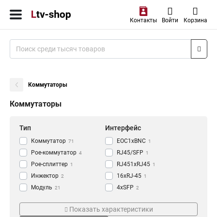
Контакты
Войти
Корзина
Коммутаторы
Коммутаторы
Тип
Интерфейс
Коммутатор
EOC1xBNC
71
1
Poe-коммутатор
RJ45/SFP
4
1
Poe-сплиттер
RJ451xRJ45
1
1
Инжектор
16xRJ-45
2
1
Модуль
4xSFP
21
2
Удлинитель
2xSFP
Температура
Скорость
1
2
Показать характеристики
Медиаконвертер
24xRJ-45
2
3
0…+45°C
1,25 Гб/с
4
9