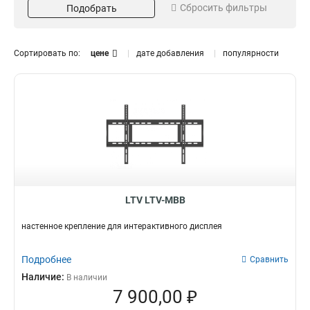
Сбросить фильтры
Подобрать
360
100-240
1
3
208
2
Интерфейс
Тип крепления
Сортировать по:
цене
дате добавления
популярности
IN(4K)
VESA
3
3
1xAV
3
1xYPbPr
3
1xLAN
3
2xHDMI
3
1xTOUCH
Дюймы
3
1хRS232
3
75
1
2xUSB
3
86
1
LTV LTV-MBB
1хHDMI
3
65
1
1xVGA
3
настенное крепление для интерактивного дисплея
1xAUDIO
3
Подробнее
Сравнить
Наличие:
В наличии
7 900,00 ₽