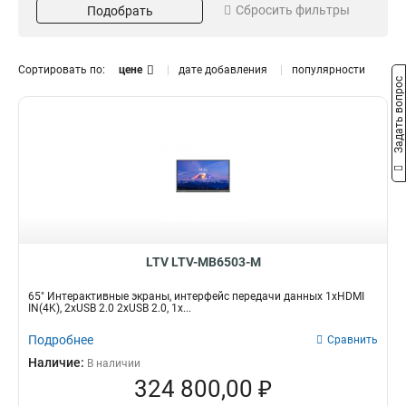
Сбросить фильтры
Подобрать
360
100-240
1
3
208
2
Интерфейс
Тип крепления
Сортировать по:
цене
дате добавления
популярности
Задать вопрос
IN(4K)
VESA
3
3
1xAV
3
1xYPbPr
3
1xLAN
3
2xHDMI
3
1xTOUCH
Дюймы
3
1хRS232
3
75
1
2xUSB
3
86
1
LTV LTV-MB6503-М
1хHDMI
3
65
1
1xVGA
3
65" Интерактивные экраны, интерфейс передачи данных 1хHDMI
1xAUDIO
3
IN(4K), 2xUSB 2.0 2xUSB 2.0, 1х...
Подробнее
Сравнить
Наличие:
В наличии
324 800,00 ₽